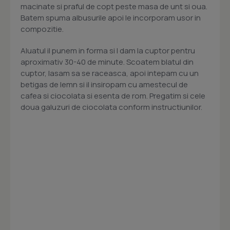
macinate si praful de copt peste masa de unt si oua.
Batem spuma albusurile apoi le incorporam usor in
compozitie.
Aluatul il punem in forma si l dam la cuptor pentru
aproximativ 30-40 de minute. Scoatem blatul din
cuptor, lasam sa se raceasca, apoi intepam cu un
betigas de lemn si il insiropam cu amestecul de
cafea si ciocolata si esenta de rom. Pregatim si cele
doua galuzuri de ciocolata conform instructiunilor.