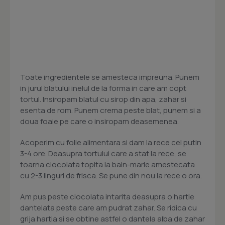
Toate ingredientele se amesteca impreuna. Punem
in jurul blatului inelul de la forma in care am copt
tortul. Insiropam blatul cu sirop din apa, zahar si
esenta de rom. Punem crema peste blat, punem si a
doua foaie pe care o insiropam deasemenea.
Acoperim cu folie alimentara si dam la rece cel putin
3-4 ore. Deasupra tortului care a stat la rece, se
toarna ciocolata topita la bain-marie amestecata
cu 2-3 linguri de frisca. Se pune din nou la rece o ora.
Am pus peste ciocolata intarita deasupra o hartie
dantelata peste care am pudrat zahar. Se ridica cu
grija hartia si se obtine astfel o dantela alba de zahar