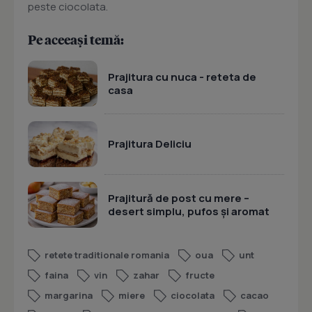
peste ciocolata.
Pe aceeași temă:
Prajitura cu nuca - reteta de
casa
Prajitura Deliciu
Prajitură de post cu mere –
desert simplu, pufos și aromat
retete traditionale romania
oua
unt
faina
vin
zahar
fructe
margarina
miere
ciocolata
cacao