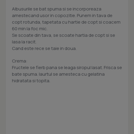
Albusurile se bat spuma si se incorporeaza
amestecand usor in copozitie. Punem in tava de
copt rotunda, tapetata cu hartie de copt si coacem
60 min la foc mic.
Se scoate din tava, se scoate hartia de copt si se
lasa la racit.
Cand este rece se taie in doua.
Crema:
Fructele se fierb pana se leaga siropul lasat. Frisca se
bate spuma. Iaurtul se amesteca cu gelatina
hidratata si topita.