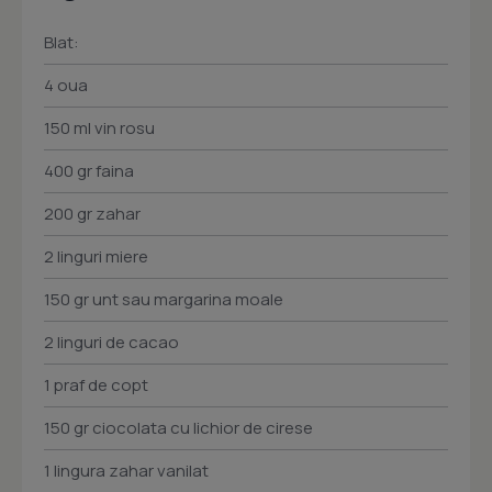
Blat:
4 oua
150 ml vin rosu
400 gr faina
200 gr zahar
2 linguri miere
150 gr unt sau margarina moale
2 linguri de cacao
1 praf de copt
150 gr ciocolata cu lichior de cirese
1 lingura zahar vanilat