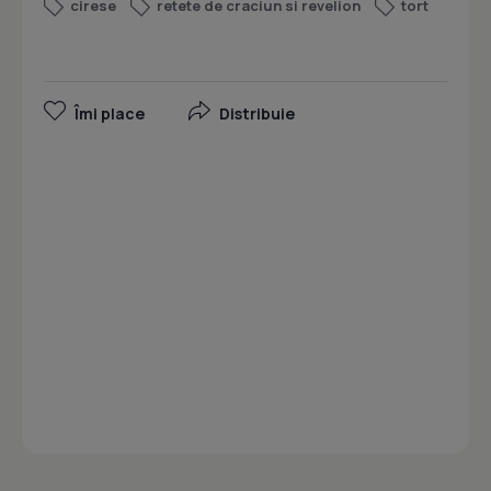
cirese
retete de craciun si revelion
tort
Îmi place
Distribuie