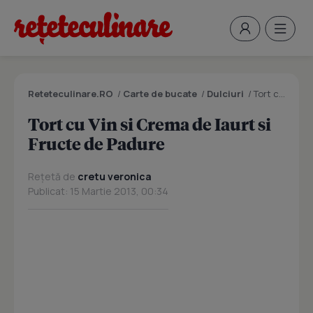
Reteteculinare.RO
/
Carte de bucate
/
Dulciuri
/
Tort cu Vin si Crema de Iaurt si Fructe de Padure
Tort cu Vin si Crema de Iaurt si
Fructe de Padure
Rețetă de
cretu veronica
Publicat: 15 Martie 2013, 00:34