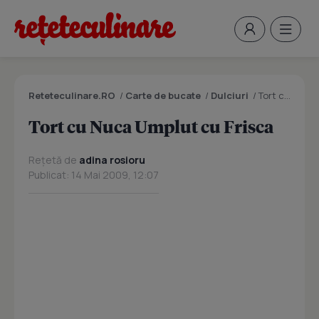
Reteteculinare.RO
/
Carte de bucate
/
Dulciuri
/
Tort cu Nuca Umplut cu Frisca
Tort cu Nuca Umplut cu Frisca
Rețetă de
adina rosioru
Publicat: 14 Mai 2009, 12:07