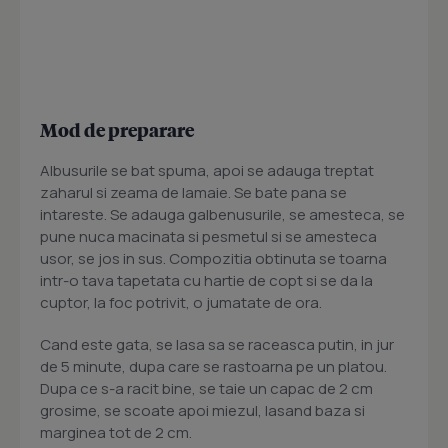
Mod de preparare
Albusurile se bat spuma, apoi se adauga treptat
zaharul si zeama de lamaie. Se bate pana se
intareste. Se adauga galbenusurile, se amesteca, se
pune nuca macinata si pesmetul si se amesteca
usor, se jos in sus. Compozitia obtinuta se toarna
intr-o tava tapetata cu hartie de copt si se da la
cuptor, la foc potrivit, o jumatate de ora.
Cand este gata, se lasa sa se raceasca putin, in jur
de 5 minute, dupa care se rastoarna pe un platou.
Dupa ce s-a racit bine, se taie un capac de 2 cm
grosime, se scoate apoi miezul, lasand baza si
marginea tot de 2 cm.