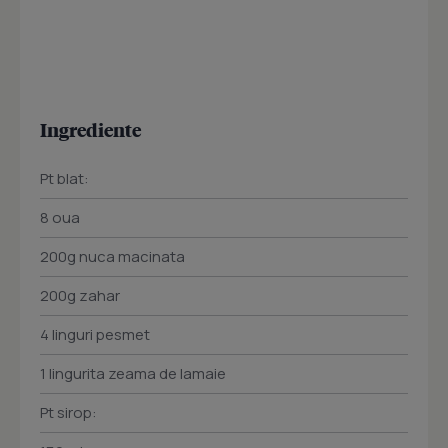
Ingrediente
Pt blat:
8 oua
200g nuca macinata
200g zahar
4 linguri pesmet
1 lingurita zeama de lamaie
Pt sirop: