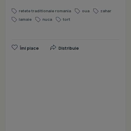
retete traditionale romania
oua
zahar
lamaie
nuca
tort
Îmi place
Distribuie