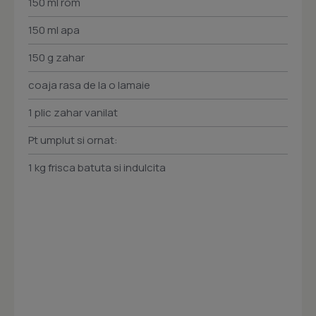
150 ml rom
150 ml apa
150 g zahar
coaja rasa de la o lamaie
1 plic zahar vanilat
Pt umplut si ornat:
1 kg frisca batuta si indulcita