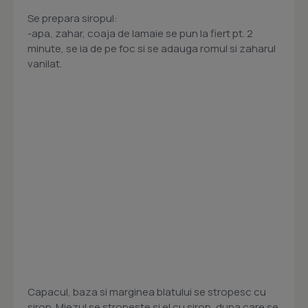
Se prepara siropul:
-apa, zahar, coaja de lamaie se pun la fiert pt. 2
minute, se ia de pe foc si se adauga romul si zaharul
vanilat.
Capacul, baza si marginea blatului se stropesc cu
sirop. Miezul se stropeste si el cu sirop, dupa care se