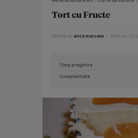
Reteteculinare.RO
/
Carte de bucate
Tort cu Fructe
Rețetă de
anca marcela
Publicat: 27 
Timp pregatire
Complexitate