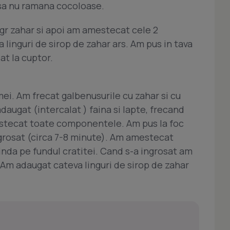
 sa nu ramana cocoloase.
gr zahar si apoi am amestecat cele 2
 linguri de sirop de zahar ars. Am pus in tava
at la cuptor.
ei. Am frecat galbenusurile cu zahar si cu
adaugat (intercalat ) faina si lapte, frecand
stecat toate componentele. Am pus la foc
ngrosat (circa 7-8 minute). Am amestecat
inda pe fundul cratitei. Cand s-a ingrosat am
t. Am adaugat cateva linguri de sirop de zahar