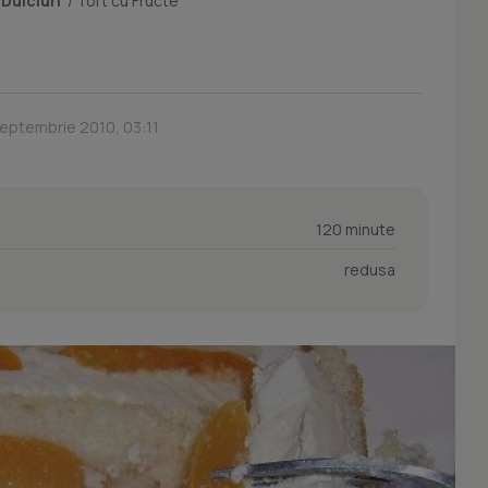
/
Dulciuri
/
Tort cu Fructe
Septembrie 2010, 03:11
120 minute
redusa