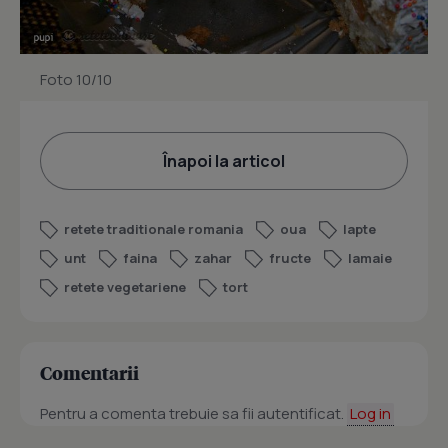
Foto 10/10
Înapoi la articol
retete traditionale romania
oua
lapte
unt
faina
zahar
fructe
lamaie
retete vegetariene
tort
Comentarii
Pentru a comenta trebuie sa fii autentificat.
Log in