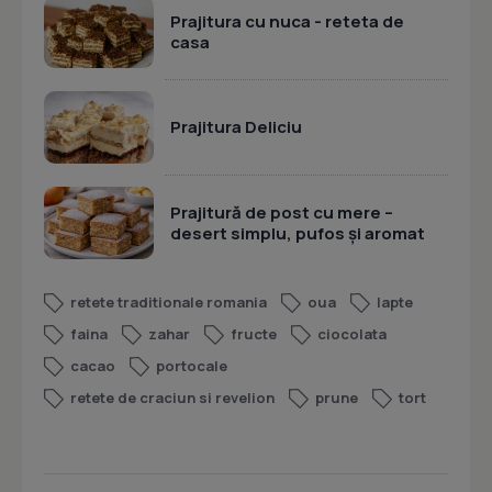
Prajitura cu nuca - reteta de
casa
Prajitura Deliciu
Prajitură de post cu mere –
desert simplu, pufos și aromat
retete traditionale romania
oua
lapte
faina
zahar
fructe
ciocolata
cacao
portocale
retete de craciun si revelion
prune
tort