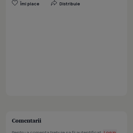
Îmi place
Distribuie
Comentarii
Pentru a comenta trebuie sa fii autentificat.
Log in