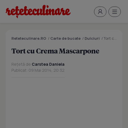
Reteteculinare.RO
/
Carte de bucate
/
Dulciuri
/
Tort cu Crema Mascarpone
Tort cu Crema Mascarpone
Rețetă de
Carstea Daniela
Publicat: 09 Mai 2014, 20:32