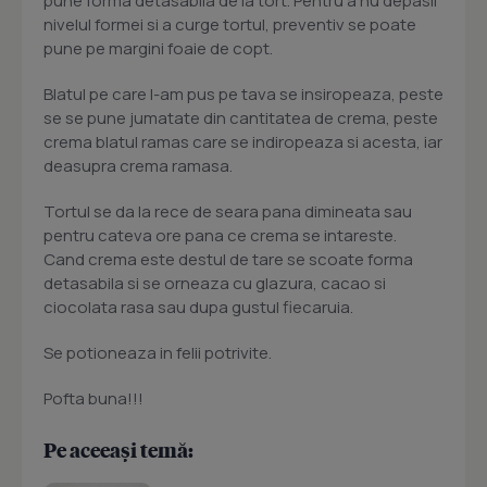
pune forma detasabila de la tort. Pentru a nu depasii
nivelul formei si a curge tortul, preventiv se poate
pune pe margini foaie de copt.
Blatul pe care l-am pus pe tava se insiropeaza, peste
se se pune jumatate din cantitatea de crema, peste
crema blatul ramas care se indiropeaza si acesta, iar
deasupra crema ramasa.
Tortul se da la rece de seara pana dimineata sau
pentru cateva ore pana ce crema se intareste.
Cand crema este destul de tare se scoate forma
detasabila si se orneaza cu glazura, cacao si
ciocolata rasa sau dupa gustul fiecaruia.
Se potioneaza in felii potrivite.
Pofta buna!!!
Pe aceeași temă: