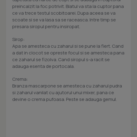
preincalzit la foc potrivit. Blatul va sta la cuptor pana
ce va trece testul scobitoarei. Dupa aceea se va
scoate si se va lasa sa se raceasca. Intre timp se
presara siropul pentru insiropat.
Sirop:
Apa se amesteca cu zaharul si se pune la fiert. Cand
a dat in clocot se opreste focul si se amesteca pana
ce zaharul se fizolva. Cand siropul s-a racit se
adauga esenta de portocala.
Crema:
Branza mascarpone se amesteca cu zaharul pudra
si zaharul vanilat cu ajutorul unui mixer, pana ce
devine o crema pufoasa. Peste se adauga gemul.