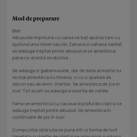
Mod de preparare
Blat:
Albusurile impreuna cu sarea se bat spuma tare cu
ajutorul unui mixer sau tel. Zaharul si zaharul vanilat
se adauga treptat peste albusuri si se amesteca
pana ce acesta se dizolva.
Se adauga si galbenusurile, dar de data aceasta nu
se mai amesteca cu mixerul, ci cu o spatula de
silicon sau de lemn. Atentie: Se amesteca de jos in
sus! Tot acum se adauga si esenta de vanilie.
Faina se amesteca cu cacaua si praful de copt si se
adauga treptat peste albusuri. Se amesteca in
continuare de jos in sus!
Compozitia obtinuta se pune intr-o forma de tort
tapetata cu hartie de copt si se adauga in cuptorul