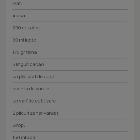
Blat:
4 oua
200 gr zahar
80 ml lapte
170 gr faina
3 linguri cacao
un plic praf de copt
esenta de vanilie
un varf de cutit sare
2 plicuri zahar vanilat
Sirop:
150 ml apa