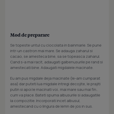
Mod de preparare
Se topeste untul cu ciocolata in bainmarie. Se pune
intr-un castron mai mare. Se adauga zaharul si
cacao, se amesteca bine, sa se topeasca zaharul.
Cand s-a mai racit, adaugati galbenusurile pe rand si
amestecati bine. Adaugati migdalele macinate.
Eu am pus migdale deja macinate (le-am cumparat
asa) dar puteti lua migdale intregi decojite, le prajiti
putin si apoi le macinati voi.. mai mare sau mai fin..
cum va place. Bateti spuma albusurile si adaugatile
la compozitie. Incorporati incet albusul,
amestecand cu o lingura de lemn de jos in sus.