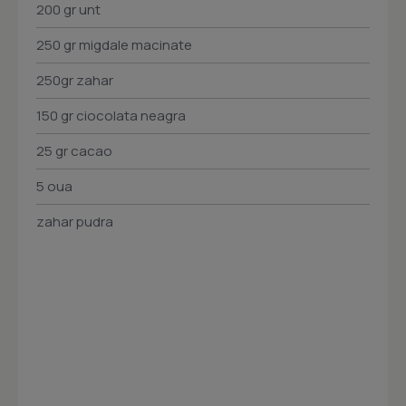
200 gr unt
250 gr migdale macinate
250gr zahar
150 gr ciocolata neagra
25 gr cacao
5 oua
zahar pudra