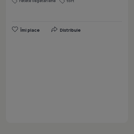
retete vegetariene
tort
Îmi place
Distribuie