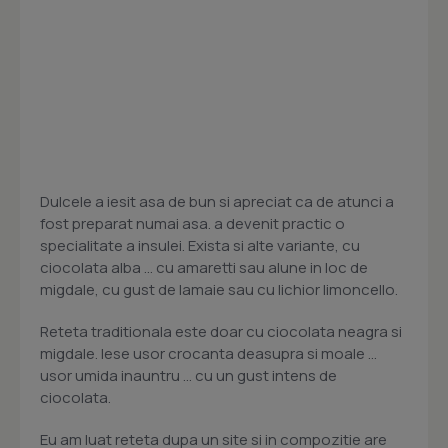
Dulcele a iesit asa de bun si apreciat ca de atunci a
fost preparat numai asa. a devenit practic o
specialitate a insulei. Exista si alte variante, cu
ciocolata alba ... cu amaretti sau alune in loc de
migdale, cu gust de lamaie sau cu lichior limoncello.
Reteta traditionala este doar cu ciocolata neagra si
migdale. Iese usor crocanta deasupra si moale ...
usor umida inauntru ... cu un gust intens de
ciocolata.
Eu am luat reteta dupa un site si in compozitie are