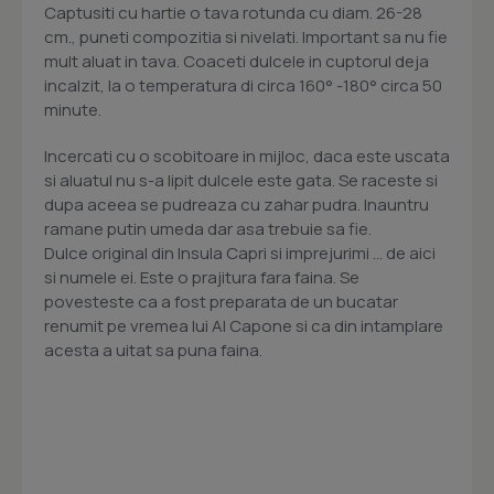
Captusiti cu hartie o tava rotunda cu diam. 26-28
cm., puneti compozitia si nivelati. Important sa nu fie
mult aluat in tava. Coaceti dulcele in cuptorul deja
incalzit, la o temperatura di circa 160° -180° circa 50
minute.
Incercati cu o scobitoare in mijloc, daca este uscata
si aluatul nu s-a lipit dulcele este gata. Se raceste si
dupa aceea se pudreaza cu zahar pudra. Inauntru
ramane putin umeda dar asa trebuie sa fie.
Dulce original din Insula Capri si imprejurimi ... de aici
si numele ei. Este o prajitura fara faina. Se
povesteste ca a fost preparata de un bucatar
renumit pe vremea lui Al Capone si ca din intamplare
acesta a uitat sa puna faina.