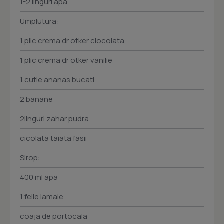
1-2 linguri apa
Umplutura:
1 plic crema dr otker ciocolata
1 plic crema dr otker vanilie
1 cutie ananas bucati
2 banane
2linguri zahar pudra
cicolata taiata fasii
Sirop:
400 ml apa
1 felie lamaie
coaja de portocala