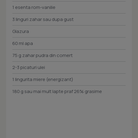
1 esenta rom-vanilie
3 linguri zahar sau dupa gust
Glazura
60 ml apa
75 g zahar pudra din comert
2-3 picaturi ulei
1 lingurita miere (energizant)
180 g sau mai mult lapte praf 26% grasime