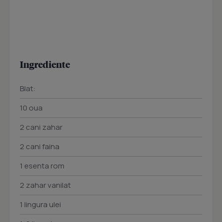
Ingrediente
Blat:
10 oua
2 cani zahar
2 cani faina
1 esenta rom
2 zahar vanilat
1 lingura ulei