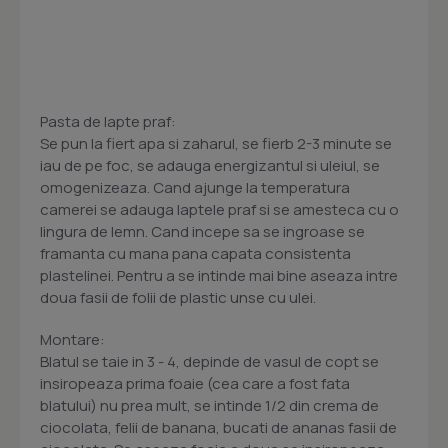
Pasta de lapte praf:
Se pun la fiert apa si zaharul, se fierb 2-3 minute se
iau de pe foc, se adauga energizantul si uleiul, se
omogenizeaza. Cand ajunge la temperatura
camerei se adauga laptele praf si se amesteca cu o
lingura de lemn. Cand incepe sa se ingroase se
framanta cu mana pana capata consistenta
plastelinei. Pentru a se intinde mai bine aseaza intre
doua fasii de folii de plastic unse cu ulei.
Montare:
Blatul se taie in 3 - 4, depinde de vasul de copt se
insiropeaza prima foaie (cea care a fost fata
blatului) nu prea mult, se intinde 1/2 din crema de
ciocolata, felii de banana, bucati de ananas fasii de