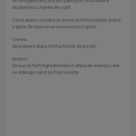
se omogenizeaza si se toarna pe tava unsa si
acoperita cu hartie de copt.
Cand apesi cu mana si revine la forma initiala, blatul
e gata. Se lasa sa se raceasca in cuptor.
Crema:
Se prepara dupa instructiunile de pe plic.
Siropul:
Se pun la fiert ingredientele in afara de esenta care
se adauga cand se mai raceste.