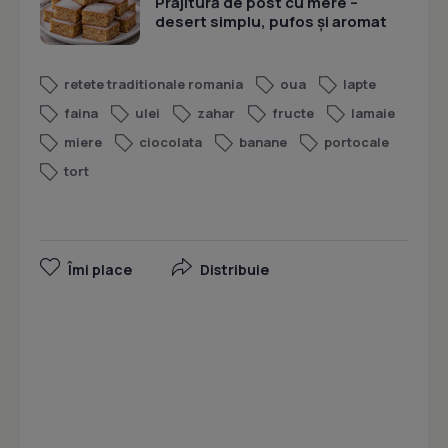
Prajitură de post cu mere –
desert simplu, pufos și aromat
retete traditionale romania
oua
lapte
faina
ulei
zahar
fructe
lamaie
miere
ciocolata
banane
portocale
tort
Îmi place
Distribuie