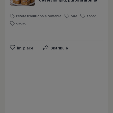
desert simplu, pufos și aromat
retete traditionale romania
oua
zahar
cacao
Îmi place
Distribuie