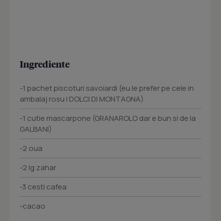
Ingrediente
-1 pachet piscoturi savoiardi (eu le prefer pe cele in
ambalaj rosu I DOLCI DI MONTAGNA)
-1 cutie mascarpone (GRANAROLO dar e bun si de la
GALBANI)
-2 oua
-2 lg zahar
-3 cesti cafea
-cacao