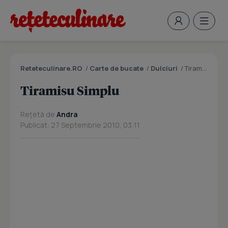
Reteteculinare.RO
/
Carte de bucate
/
Dulciuri
/
Tiramisu Simplu
Tiramisu Simplu
Rețetă de
Andra
Publicat: 27 Septembrie 2010, 03:11