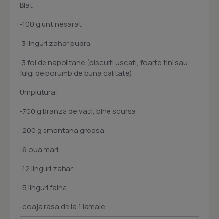
Blat:
-100 g unt nesarat
-3 linguri zahar pudra
-3 foi de napolitane (biscuiti uscati, foarte fini sau
fulgi de porumb de buna calitate)
Umplutura:
-700 g branza de vaci, bine scursa
-200 g smantana groasa
-6 oua mari
-12 linguri zahar
-5 linguri faina
-coaja rasa de la 1 lamaie