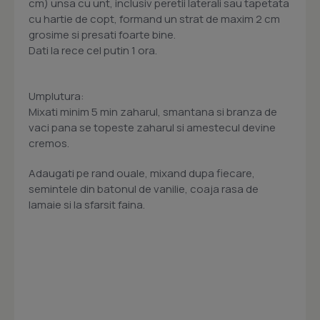
cm) unsa cu unt, inclusiv peretii laterali sau tapetata
cu hartie de copt, formand un strat de maxim 2 cm
grosime si presati foarte bine.
Dati la rece cel putin 1 ora.
Umplutura:
Mixati minim 5 min zaharul, smantana si branza de
vaci pana se topeste zaharul si amestecul devine
cremos.
Adaugati pe rand ouale, mixand dupa fiecare,
semintele din batonul de vanilie, coaja rasa de
lamaie si la sfarsit faina.