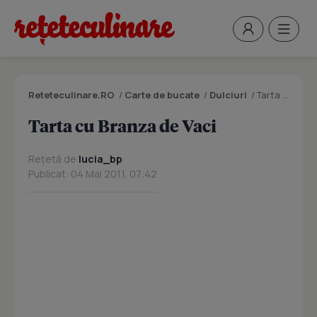
Reteteculinare.RO
/
Carte de bucate
/
Dulciuri
/
Tarta cu Branza de Vaci
Tarta cu Branza de Vaci
Rețetă de
lucia_bp
Publicat: 04 Mai 2011, 07:42