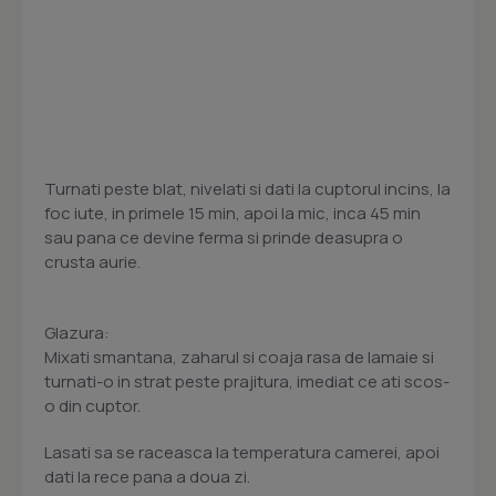
Turnati peste blat, nivelati si dati la cuptorul incins, la
foc iute, in primele 15 min, apoi la mic, inca 45 min
sau pana ce devine ferma si prinde deasupra o
crusta aurie.
Glazura:
Mixati smantana, zaharul si coaja rasa de lamaie si
turnati-o in strat peste prajitura, imediat ce ati scos-
o din cuptor.
Lasati sa se raceasca la temperatura camerei, apoi
dati la rece pana a doua zi.