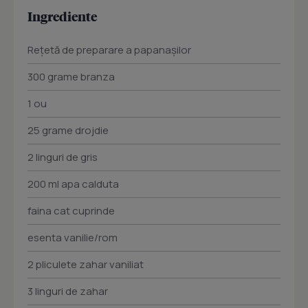
Ingrediente
Reţetă de preparare a papanaşilor
300 grame branza
1 ou
25 grame drojdie
2 linguri de gris
200 ml apa calduta
faina cat cuprinde
esenta vanilie/rom
2 pliculete zahar vaniliat
3 linguri de zahar