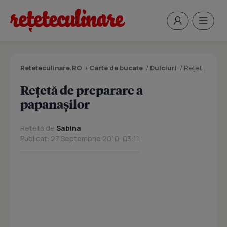
Reteteculinare.RO
/
Carte de bucate
/
Dulciuri
/
Reţetă de preparare a papanaşilor
Reţetă de preparare a
papanaşilor
Rețetă de
Sabina
Publicat: 27 Septembrie 2010, 03:11