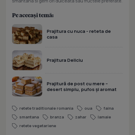
smantana si gem ori dulceata sau fructele preferate.
Pe aceeași temă:
Prajitura cu nuca - reteta de
casa
Prajitura Deliciu
Prajitură de post cu mere –
desert simplu, pufos și aromat
retete traditionale romania
oua
faina
smantana
branza
zahar
lamaie
retete vegetariene