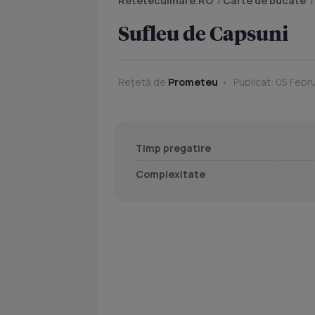
Reteteculinare.RO
/
Carte de bucate
Sufleu de Capsuni
Rețetă de
Prometeu
Publicat: 05 Febr
Timp pregatire
Complexitate