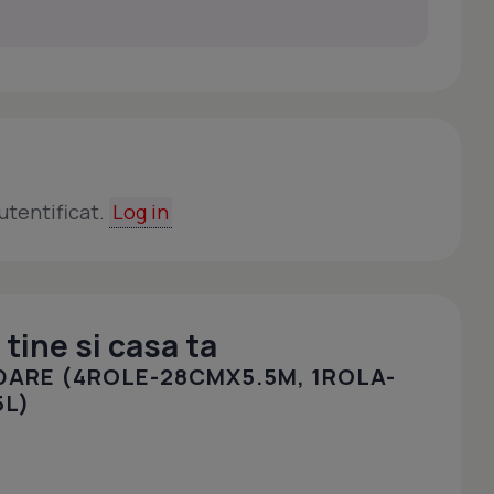
utentificat.
Log in
tine si casa ta
DARE (4ROLE-28CMX5.5M, 1ROLA-
5L)