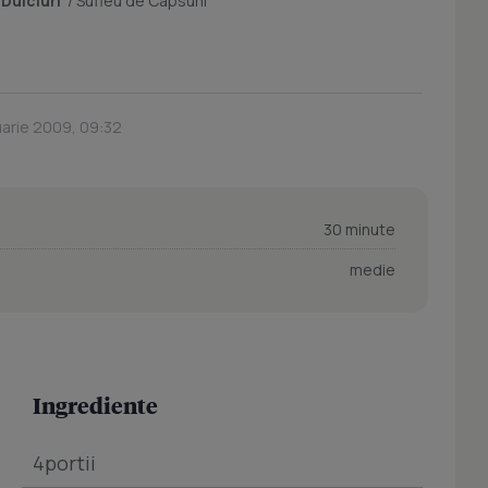
/
Dulciuri
/
Sufleu de Capsuni
uarie 2009, 09:32
30 minute
medie
Ingrediente
4portii