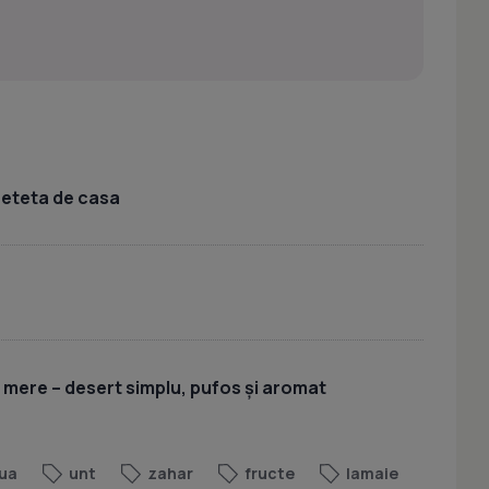
 reteta de casa
u mere – desert simplu, pufos și aromat
ua
unt
zahar
fructe
lamaie