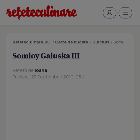
Reteteculinare.RO
/
Carte de bucate
/
Dulciuri
/
Somloy Galuska III
Somloy Galuska III
Rețetă de
ioana
Publicat: 27 Septembrie 2010, 03:11