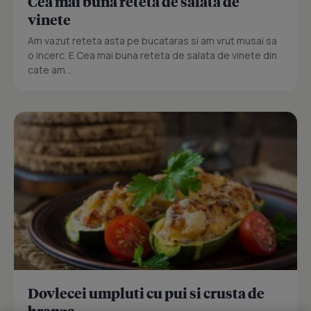
Cea mai buna reteta de salata de
vinete
Am vazut reteta asta pe bucataras si am vrut musai sa
o incerc. E Cea mai buna reteta de salata de vinete din
cate am...
Dovlecei umpluti cu pui si crusta de