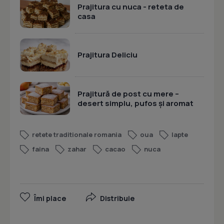
Prajitura cu nuca - reteta de
casa
Prajitura Deliciu
Prajitură de post cu mere –
desert simplu, pufos și aromat
retete traditionale romania
oua
lapte
faina
zahar
cacao
nuca
Îmi place
Distribuie