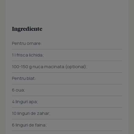
Ingrediente
Pentru ornare:
1 l frisca lichida;
100-150 g nuca macinata (optional);
Pentru blat:
6 oua;
4 linguri apa;
10 linguri de zahar;
6 linguri de faina;