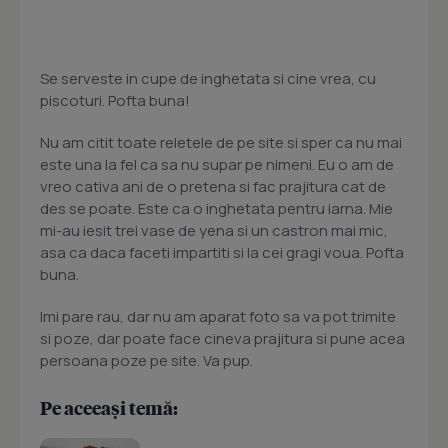
Se serveste in cupe de inghetata si cine vrea, cu
piscoturi. Pofta buna!
Nu am citit toate reletele de pe site si sper ca nu mai
este una la fel ca sa nu supar pe nimeni. Eu o am de
vreo cativa ani de o pretena si fac prajitura cat de
des se poate. Este ca o inghetata pentru iarna. Mie
mi-au iesit trei vase de yena si un castron mai mic,
asa ca daca faceti impartiti si la cei gragi voua. Pofta
buna.
Imi pare rau, dar nu am aparat foto sa va pot trimite
si poze, dar poate face cineva prajitura si pune acea
persoana poze pe site. Va pup.
Pe aceeași temă: