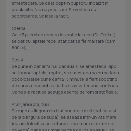
amestecate. Se da la copt in cuptorul incalzit in
prealabil la foc nu prea tare. Se verifica cu
scobitoarea. Se lasa la racit.
Crema:
Cele 3 plicuri de crema de vanilie la rece (Dr. Oetker)
se bat cu laptele rece, atat cat sa fie mai tare (cam
600 ml).
Sosul:
Se pune in zahar faina, cacaua si se amesteca, apoi
se toarna laptele treptat, se amesteca sa nu se faca
cocolosi si se pune cam 2-3 minute la fiert socotind
de cand a inceput sa fiarba si amestecand continuu.
Cand s-a racit se adauga esenta de rom si stafidele.
Aranjarea prajiturii:
Se rupe cu lingura din blat bucatele mici (cat causul
de la o lingura de supa), se aseaza intr-un vas mare
(eu am folosit vasul rotund si mai mare dintr-un set
de yena) pana se umple partea de jos a vasului, se