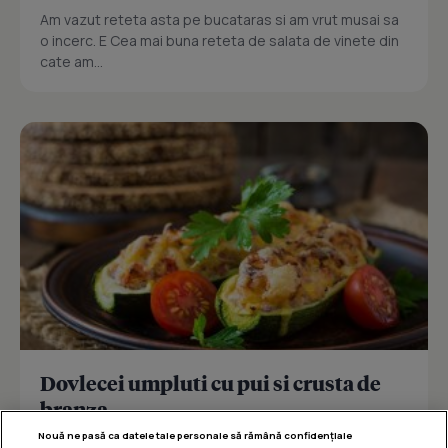
Am vazut reteta asta pe bucataras si am vrut musai sa
o incerc. E Cea mai buna reteta de salata de vinete din
cate am...
Dovlecei umpluti cu pui si crusta de
branza
Nouă ne pasă ca datele tale personale să rămână confidențiale
Reteta delicioasa de dovlecei umpluti cu pui si crusta