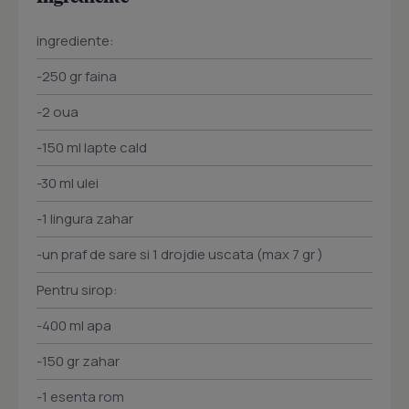
ingrediente:
-250 gr faina
-2 oua
-150 ml lapte cald
-30 ml ulei
-1 lingura zahar
-un praf de sare si 1 drojdie uscata (max 7 gr )
Pentru sirop:
-400 ml apa
-150 gr zahar
-1 esenta rom