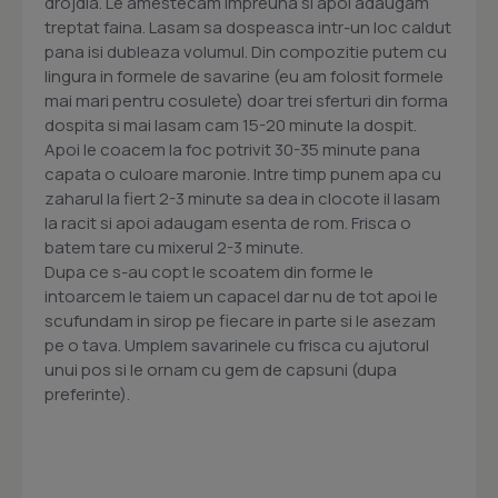
drojdia. Le amestecam impreuna si apoi adaugam
treptat faina. Lasam sa dospeasca intr-un loc caldut
pana isi dubleaza volumul. Din compozitie putem cu
lingura in formele de savarine (eu am folosit formele
mai mari pentru cosulete) doar trei sferturi din forma
dospita si mai lasam cam 15-20 minute la dospit.
Apoi le coacem la foc potrivit 30-35 minute pana
capata o culoare maronie. Intre timp punem apa cu
zaharul la fiert 2-3 minute sa dea in clocote il lasam
la racit si apoi adaugam esenta de rom. Frisca o
batem tare cu mixerul 2-3 minute.
Dupa ce s-au copt le scoatem din forme le
intoarcem le taiem un capacel dar nu de tot apoi le
scufundam in sirop pe fiecare in parte si le asezam
pe o tava. Umplem savarinele cu frisca cu ajutorul
unui pos si le ornam cu gem de capsuni (dupa
preferinte).