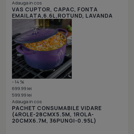
Adauga in cos
VAS CUPTOR, CAPAC, FONTA
EMAILATA,6.6L,ROTUND, LAVANDA
- 14 %
699.99 lei
599.99 lei
Adauga in cos
PACHET CONSUMABILE VIDARE
(4ROLE-28CMX5.5M, 1ROLA-
20CMX6.7M, 36PUNGI-0.95L)