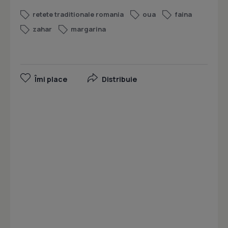
retete traditionale romania
oua
faina
zahar
margarina
Îmi place
Distribuie