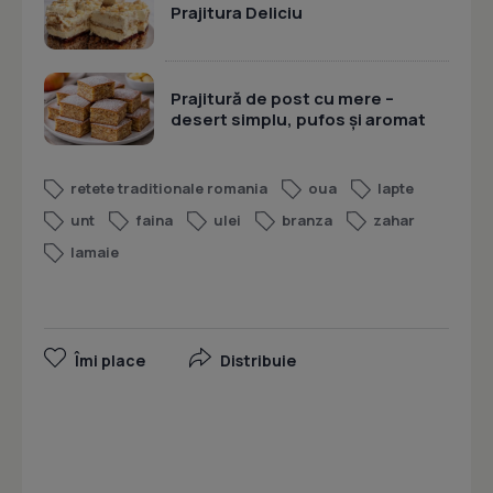
Prajitura Deliciu
Prajitură de post cu mere –
desert simplu, pufos și aromat
retete traditionale romania
oua
lapte
unt
faina
ulei
branza
zahar
lamaie
Îmi place
Distribuie