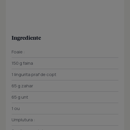
Ingrediente
Foaie :
150 g faina
1 lingurita praf de copt
65 g zahar
65 g unt
1 ou
Umplutura :