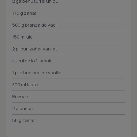
2 galbenusuri si un ou
175 g zahar
500 g branza de vaci
150 ml ulei
2 plicuri zahar vanilat
sucul de la 1 lamaie
1 plic budinca de vanilie
300 ml lapte
Bezea :
2 albusuri
50 g zahar