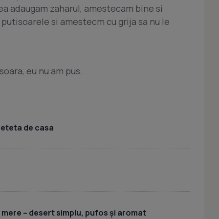
area adaugam zaharul, amestecam bine si
putisoarele si amestecm cu grija sa nu le
soara, eu nu am pus.
 reteta de casa
u mere – desert simplu, pufos și aromat