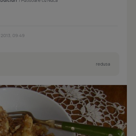
/
Dulciuri
/
Putisoare cu Nuca
e 2013, 09:49
redusa