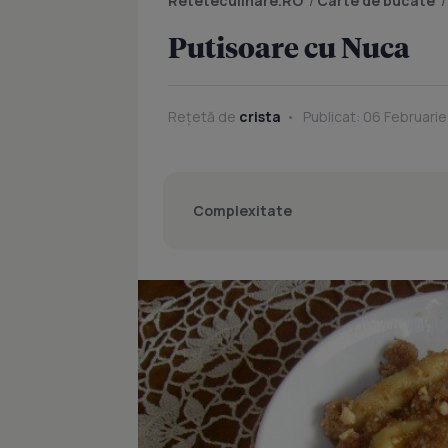
Reteteculinare.RO
/
Carte de bucate
Putisoare cu Nuca
Rețetă de
crista
Publicat: 06 Februari
Complexitate