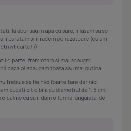
ati, la abur sau in apa cu sare, ii lasam sa se
a ii curatam si ii radem pe razatoare (eu am
trivit cartofii).
ntii o parte, framintam si mai adaugm,
ainii daca oi adaugam toata sau mai putina.
nu trebuie sa fie nici foarte tare dar nici
pem bucati cit o bila cu diametrul de 1. 5 cm,
re palme ca sa ii dam o forma lunguiata, de