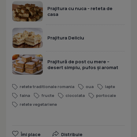
Prajitura cu nuca - reteta de
casa
Prajitura Deliciu
Prajitură de post cu mere –
desert simplu, pufos și aromat
retete traditionale romania
oua
lapte
faina
fructe
ciocolata
portocale
retete vegetariene
Îmi place
Distribuie