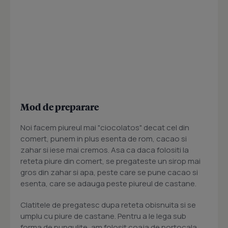
Mod de preparare
Noi facem piureul mai "ciocolatos" decat cel din
comert, punem in plus esenta de rom, cacao si
zahar si iese mai cremos. Asa ca daca folositi la
reteta piure din comert, se pregateste un sirop mai
gros din zahar si apa, peste care se pune cacao si
esenta, care se adauga peste piureul de castane.
Clatitele de pregatesc dupa reteta obisnuita si se
umplu cu piure de castane. Pentru a le lega sub
forma de pungulite, am folosit coaja de portocala,