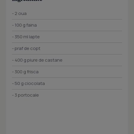
- 2 oua
- 100 g faina
- 350 ml lapte
- praf de copt
- 400 g piure de castane
- 300 g frisca
- 50 g ciocolata
- 3 portocale