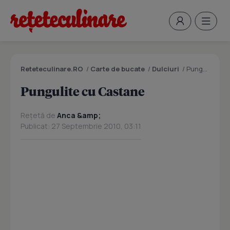
Reteteculinare.RO
/
Carte de bucate
/
Dulciuri
/
Pungulite cu Castane
Pungulite cu Castane
Rețetă de
Anca &amp;
Publicat: 27 Septembrie 2010, 03:11