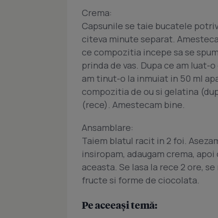
Crema:
Capsunile se taie bucatele potriv
citeva minute separat. Amestecam
ce compozitia incepe sa se spum
prinda de vas. Dupa ce am luat-o
am tinut-o la inmuiat in 50 ml a
compozitia de ou si gelatina (dup
(rece). Amestecam bine.
Ansamblare:
Taiem blatul racit in 2 foi. Aseza
insiropam, adaugam crema, apoi c
aceasta. Se lasa la rece 2 ore, se
fructe si forme de ciocolata.
Pe aceeași temă: