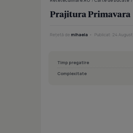
Reteteculinare.RO
/
Carte de bucate
Prajitura Primavara
Rețetă de
mihaela
Publicat: 24 August
Timp pregatire
Complexitate