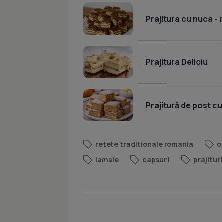
Prajitura cu nuca -
Prajitura Deliciu
Prajitură de post c
retete traditionale romania
o
lamaie
capsuni
prajituri