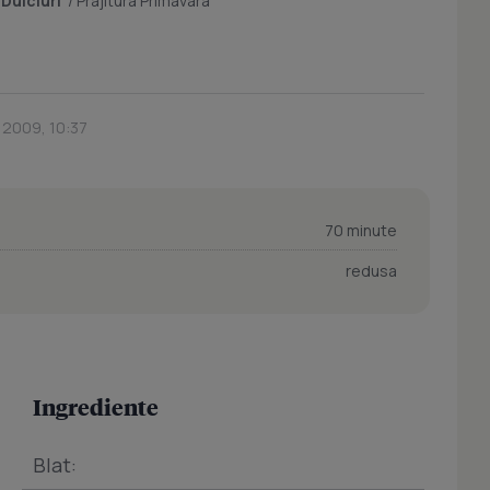
/
Dulciuri
/
Prajitura Primavara
 2009, 10:37
70 minute
redusa
Ingrediente
Blat: