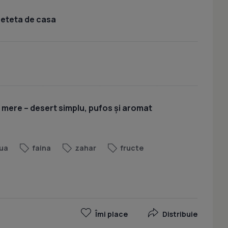
 reteta de casa
u mere – desert simplu, pufos și aromat
ua
faina
zahar
fructe
Îmi place
Distribuie