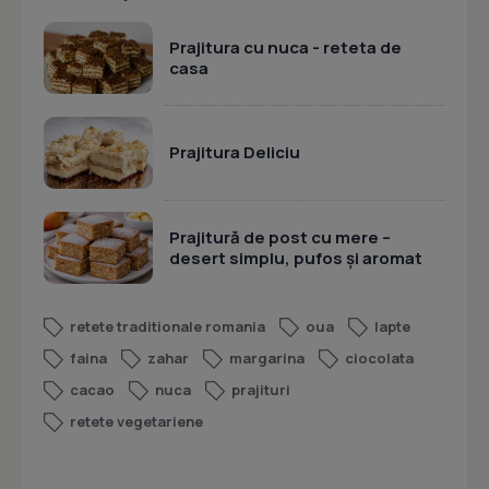
Prajitura cu nuca - reteta de
casa
Prajitura Deliciu
Prajitură de post cu mere –
desert simplu, pufos și aromat
retete traditionale romania
oua
lapte
faina
zahar
margarina
ciocolata
cacao
nuca
prajituri
retete vegetariene