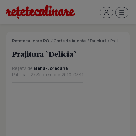
Reteteculinare.RO
/
Carte de bucate
/
Dulciuri
/
Prajitura `Delicia`
Prajitura `Delicia`
Rețetă de
Elena-Loredana
Publicat: 27 Septembrie 2010, 03:11