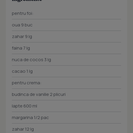
pentru foi:
oua 9 buc
zahar 9 lg
faina 7 lg
nuca de cocos 3 lg
cacao 1 lg
pentru crema:
budinca de vanilie 2 plicuri
lapte 600 ml
margarina 1/2 pac
zahar 12 lg