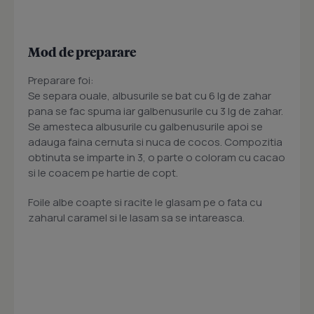
Mod de preparare
Preparare foi:
Se separa ouale, albusurile se bat cu 6 lg de zahar
pana se fac spuma iar galbenusurile cu 3 lg de zahar.
Se amesteca albusurile cu galbenusurile apoi se
adauga faina cernuta si nuca de cocos. Compozitia
obtinuta se imparte in 3, o parte o coloram cu cacao
si le coacem pe hartie de copt.
Foile albe coapte si racite le glasam pe o fata cu
zaharul caramel si le lasam sa se intareasca.