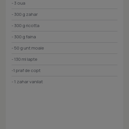
- 3 oua
- 300 g zahar
- 300 g ricotta
- 300 g faina
- 50 g unt moale
- 130 ml lapte
-1 praf de copt
- 1 zahar vanilat