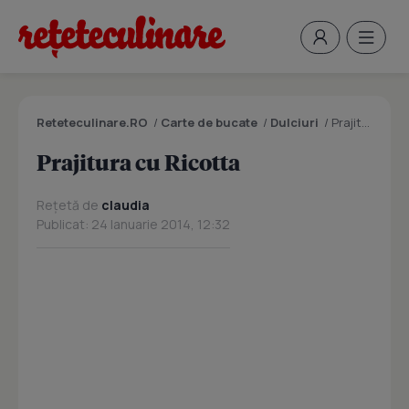
Reteteculinare.RO
/
Carte de bucate
/
Dulciuri
/
Prajitura cu Ricotta
Prajitura cu Ricotta
Rețetă de
claudia
Publicat: 24 Ianuarie 2014, 12:32