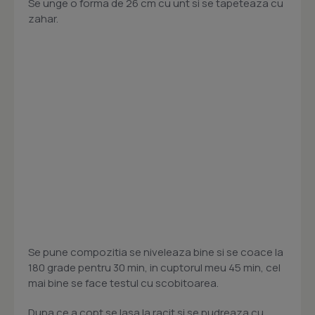
Se unge o forma de 26 cm cu unt si se tapeteaza cu
zahar.
Se pune compozitia se niveleaza bine si se coace la
180 grade pentru 30 min, in cuptorul meu 45 min, cel
mai bine se face testul cu scobitoarea.
Dupa ce a copt se lasa la racit si se pudreaza cu