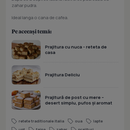
zahar pudra.
Ideal langa o cana de cafea.
Pe aceeași temă:
Prajitura cu nuca - reteta de
casa
Prajitura Deliciu
Prajitură de post cu mere –
desert simplu, pufos și aromat
retete traditionale italia
oua
lapte
unt
faina
zahar
prajituri