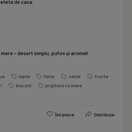
 reteta de casa
u mere – desert simplu, pufos și aromat
ua
lapte
faina
zahar
fructe
ri
biscuiti
prajitura cu mere
Îmi place
Distribuie