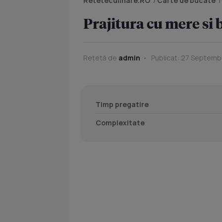
Reteteculinare.RO
/
Carte de bucate
Prajitura cu mere si b
Rețetă de
admin
Publicat: 27 Septemb
Timp pregatire
Complexitate