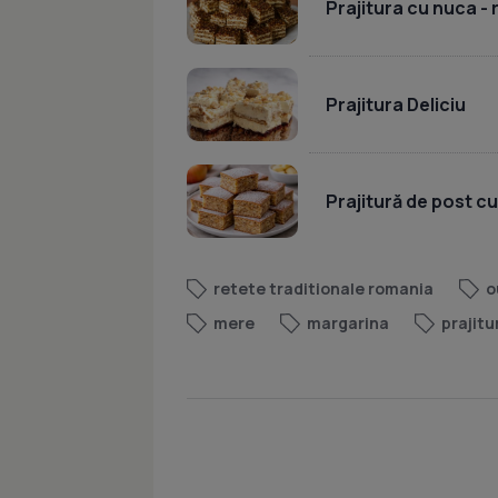
Prajitura cu nuca -
Prajitura Deliciu
Prajitură de post c
retete traditionale romania
o
mere
margarina
prajitu