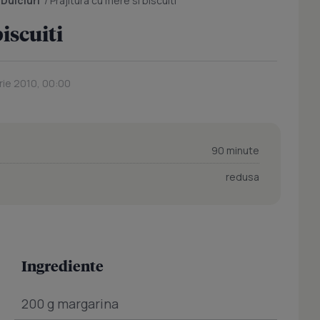
/
Dulciuri
/
Prajitura cu mere si biscuiti
iscuiti
rie 2010, 00:00
90 minute
redusa
Ingrediente
200 g margarina