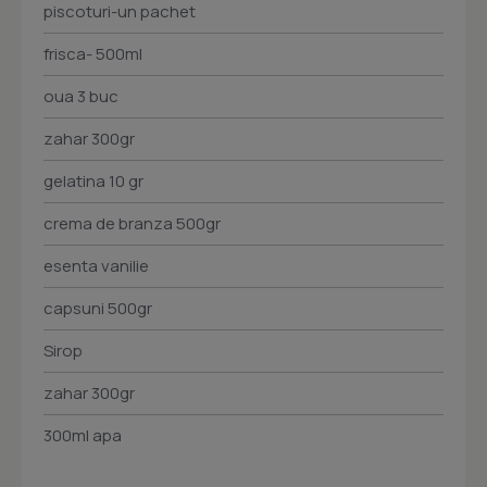
piscoturi-un pachet
frisca- 500ml
oua 3 buc
zahar 300gr
gelatina 10 gr
crema de branza 500gr
esenta vanilie
capsuni 500gr
Sirop
zahar 300gr
300ml apa