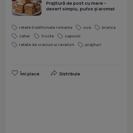
Prajitură de post cu mere –
desert simplu, pufos și aromat
retete traditionale romania
oua
branza
zahar
fructe
capsuni
retete de craciun si revelion
prajituri
Îmi place
Distribuie