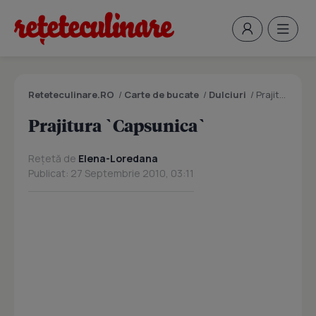
Reteteculinare.RO
/
Carte de bucate
/
Dulciuri
/
Prajitura `Capsunica`
Prajitura `Capsunica`
Rețetă de
Elena-Loredana
Publicat: 27 Septembrie 2010, 03:11