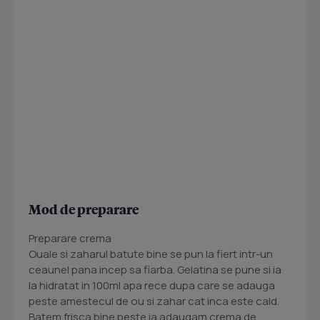
Mod de preparare
Preparare crema
Ouale si zaharul batute bine se pun la fiert intr-un
ceaunel pana incep sa fiarba. Gelatina se pune si ia
la hidratat in 100ml apa rece dupa care se adauga
peste amestecul de ou si zahar cat inca este cald.
Batem frisca bine peste ia adaugam crema de