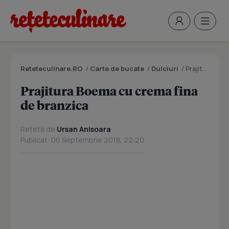
Reteteculinare.RO
/
Carte de bucate
/
Dulciuri
/
Prajitura Boema cu crema fina de branzica
Prajitura Boema cu crema fina
de branzica
Rețetă de
Ursan Anisoara
Publicat: 06 Septembrie 2018, 22:20