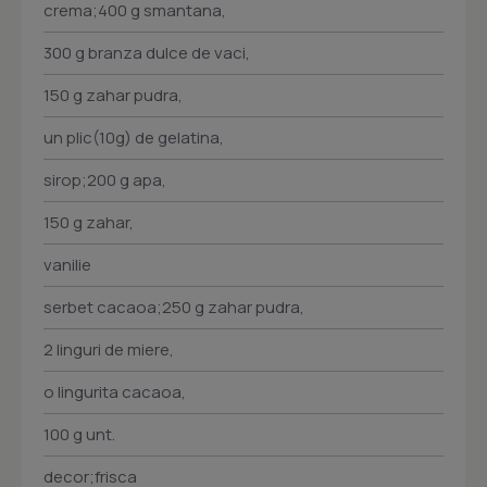
crema;400 g smantana,
300 g branza dulce de vaci,
150 g zahar pudra,
un plic(10g) de gelatina,
sirop;200 g apa,
150 g zahar,
vanilie
serbet cacaoa;250 g zahar pudra,
2 linguri de miere,
o lingurita cacaoa,
100 g unt.
decor;frisca