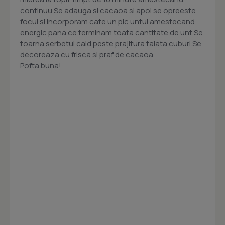
continuu.Se adauga si cacaoa si apoi se opreeste
focul si incorporam cate un pic untul amestecand
energic pana ce terminam toata cantitate de unt.Se
toarna serbetul cald peste prajitura taiata cuburi.Se
decoreaza cu frisca si praf de cacaoa.
Pofta buna!