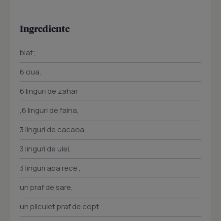
Ingrediente
blat;
6 oua,
6 linguri de zahar
,6 linguri de faina,
3 linguri de cacaoa,
3 linguri de ulei,
3 linguri apa rece ,
un praf de sare,
un pliculet praf de copt.