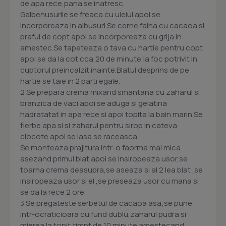
de apa rece,pana se inatresc,
Galbenusurile se freaca cu uleiul apoi se
incorporeaza in albusuri.Se cerne faina cu cacaoa si
praful de copt apoi se incorporeaza cu grija in
amestec.Se tapeteaza o tava cu hartie pentru copt
apoi se da la cot cca,20 de minute,la foc potrivit in
cuptorul preincalzit inainte.Blatul desprins de pe
hartie se taie in 2 parti egale.
2 Se prepara crema mixand smantana cu zaharul si
branzica de vaci apoi se aduga si gelatina
hadratatat in apa rece si apoi topita la bain marin.Se
fierbe apa si si zaharul pentru sirop in cateva
clocote apoi se lasa se raceasca
Se monteaza prajitura intr-o faorma mai mica
asezand primul blat apoi se insiropeaza usor,se
toarna crema deasupra,se aseaza si al 2 lea blat ,se
insiropeaza usor si el ,se preseaza usor cu mana si
se da la rece 2 ore.
3 Se pregateste serbetul de cacaoa asa;se pune
intr-ocraticioara cu fund dublu,zaharul pudra si
mierea la topit,timpt de 10 minute amestecand