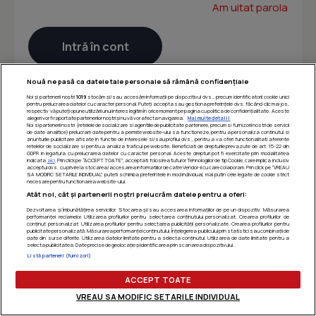
Am uitat parola
Nouă ne pasă ca datele tale personale să rămână confidențiale
Noi și partenerii noștri
1019
stocăm și/sau accesăm informații pe dispozitivul dvs., precum identificatorii cookie unici
pentru prelucrarea datelor cu caracter personal. Puteți accepta sau gestiona preferințele dvs. făcând clic mai jos,
respectiv vă puteți opune utilizării unui interes legitim în orice moment pe pagina cu politica de confidențialitate. Aceste
alegeri vor fi raportate partenerilor noștri și nu vă vor afecta navigarea.
Mai multe detalii
Noi si partenerii nostri (retelele de socializare si agentiile de publicitate partenere, precum si furnizorii nostri de servicii
de date analitice) prelucram date pentru a permite website-ului sa functioneze, pentru a personaliza continutul si
anunturile publicitare afisate in functie de interesele si/sau profilul dvs., pentru a va oferi functionalitati aferente
retelelor de socializare si pentru a analiza traficul pe website. Beneficiati de drepturile prevazute de art. 15-22 din
GDPR in legatura cu prelucrarea datelor cu caracter personal. Aceste drepturi pot fi exercitate prin modalitatea
indicata
aici
. Prin click pe “ACCEPT TOATE”, acceptati folosirea tuturor Tehnologiilor de tip Cookie, care implica inclusiv
acceptul dvs. cu privire la stocarea/accesarea informatiilor de catre Vendor-ii cu care colaboram. Prin click pe “VREAU
SA MODIFIC SETARILE INDIVIDUAL” puteti schimba preferintele in mod individual, mai putin cele legate de cookie strict
necesare pentru functionarea website-ului.
Atât noi, cât și partenerii noștri prelucrăm datele pentru a oferi:
Dezvoltarea și îmbunătățirea serviciilor. Stocarea și/sau accesarea informațiilor de pe un dispozitiv. Măsurarea
performanței reclamelor. Utilizarea profilurilor pentru selectarea conținutului personalizat. Crearea profilurilor de
conținut personalizat. Utilizarea profilurilor pentru selectarea publicității personalizate. Crearea profilurilor pentru
publicitate personalizată. Măsurarea performanței conținutului. Înțelegerea publicului prin statistici sau combinații de
date din surse diferite. Utilizarea datelor limitate pentru a selecta conținutul. Utilizarea de date limitate pentru a
selecta publicitatea. Date precise de geolocație și identificarea prin scanarea dispozitivului.
Listă parteneri (furnizori)
ACCEPT TOATE
VREAU SA MODIFIC SETARILE INDIVIDUAL