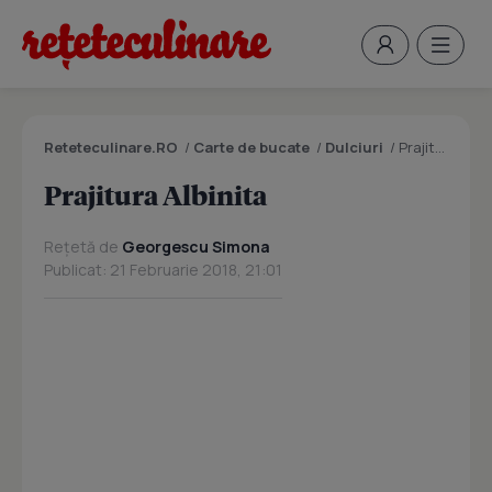
Reteteculinare.RO
/
Carte de bucate
/
Dulciuri
/
Prajitura Albinita
Prajitura Albinita
Rețetă de
Georgescu Simona
Publicat: 21 Februarie 2018, 21:01