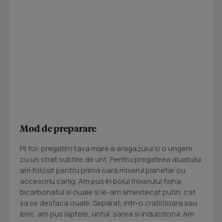
Mod de preparare
Pt foi: pregatim tava mare a aragazului si o ungem
cu un strat subtire de unt. Pentru pregatirea aluatului
am folosit pentru prima oara mixerul planetar cu
accesoriu carlig. Am pus in bolul mixerului faina,
bicarbonatul si ouale si le-am amestecat putin, cat
sa se desfaca ouale. Separat, intr-o craticioara sau
ibric, am pus laptele, untul, sarea si indulcitorul. Am