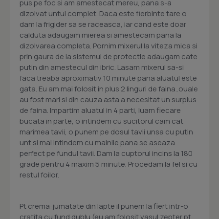
pus pe foc si am amestecat mereu, pana s-a
dizolvat untul complet. Daca este fierbinte tare o
dam la frigider sa se raceasca, iar cand este doar
calduta adaugam mierea si amestecam pana la
dizolvarea completa. Pornim mixerul la viteza mica si
prin gaura de la sistemul de protectie adaugam cate
putin din amestecul din ibric. Lasam mixerul sa-si
faca treaba aproximativ 10 minute pana aluatul este
gata. Eu am mai folosit in plus 2 linguri de faina..ouale
au fost mari si din cauza asta a necesitat un surplus
de faina. Impartim aluatul in 4 parti, luam fiecare
bucata in parte, o intindem cu sucitorul cam cat
marimea tavii, o punem pe dosul tavii unsa cu putin
unt si mai intindem cu mainile pana se aseaza
perfect pe fundul tavii. Dam la cuptorul incins la 180
grade pentru 4 maxim 5 minute. Procedam la fel si cu
restul foilor.
Pt crema:jumatate din lapte il punem la fiert intr-o
cratita cu fund dublu (eu am folosit vasul zepter pt