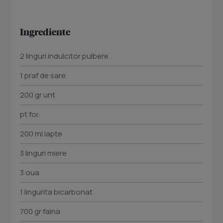
Ingrediente
2 linguri indulcitor pulbere
1 praf de sare
200 gr unt
pt foi:
200 ml lapte
3 linguri miere
3 oua
1 lingurita bicarbonat
700 gr faina