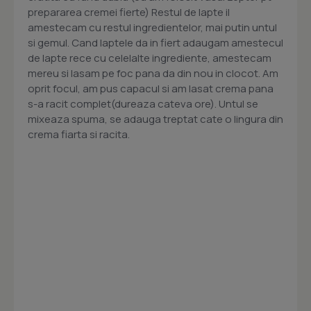
prepararea cremei fierte) Restul de lapte il
amestecam cu restul ingredientelor, mai putin untul
si gemul. Cand laptele da in fiert adaugam amestecul
de lapte rece cu celelalte ingrediente, amestecam
mereu si lasam pe foc pana da din nou in clocot. Am
oprit focul, am pus capacul si am lasat crema pana
s-a racit complet(dureaza cateva ore). Untul se
mixeaza spuma, se adauga treptat cate o lingura din
crema fiarta si racita.