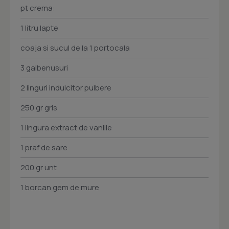
pt crema:
1 litru lapte
coaja si sucul de la 1 portocala
3 galbenusuri
2 linguri indulcitor pulbere
250 gr gris
1 lingura extract de vanilie
1 praf de sare
200 gr unt
1 borcan gem de mure