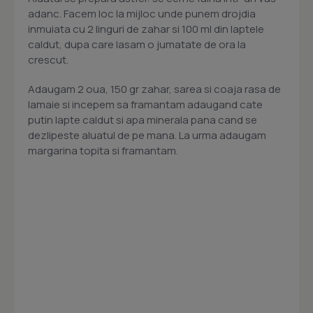
adanc. Facem loc la mijloc unde punem drojdia
inmuiata cu 2 linguri de zahar si 100 ml din laptele
caldut, dupa care lasam o jumatate de ora la
crescut.
Adaugam 2 oua, 150 gr zahar, sarea si coaja rasa de
lamaie si incepem sa framantam adaugand cate
putin lapte caldut si apa minerala pana cand se
dezlipeste aluatul de pe mana. La urma adaugam
margarina topita si framantam.