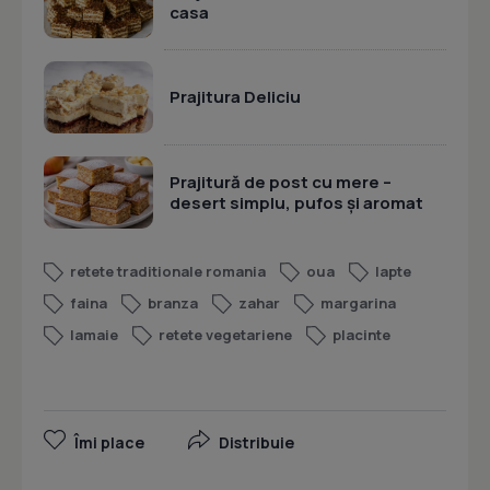
casa
Prajitura Deliciu
Prajitură de post cu mere –
desert simplu, pufos și aromat
retete traditionale romania
oua
lapte
faina
branza
zahar
margarina
lamaie
retete vegetariene
placinte
Îmi place
Distribuie