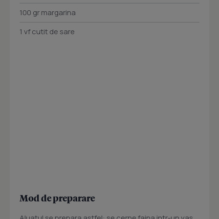
100 gr margarina
1 vf cutit de sare
Mod de preparare
Aluatul se prepara astfel: se cerne faina intr-un vas