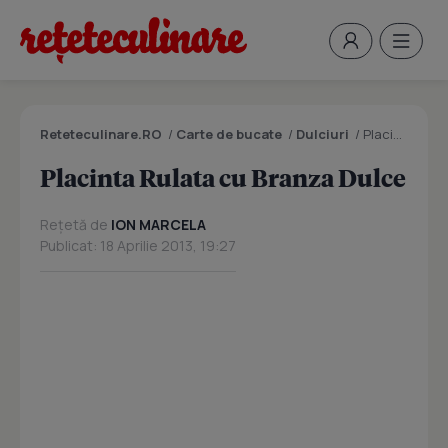
Reteteculinare.RO
/
Carte de bucate
/
Dulciuri
/
Placinta Rulata cu Branza Dulce
Placinta Rulata cu Branza Dulce
Rețetă de
ION MARCELA
Publicat: 18 Aprilie 2013, 19:27