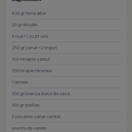
600 gr faina alba
25 gr drojdie
3 oua+1 ou pt uns
250 gr zahar +2 linguri
150 ml lapte caldut
100 ml apa minerala
1 lamaie
300 gr branza dulce de vaca
100 gr stafide
2 pliculete zahar vanilat
esenta de vanilie