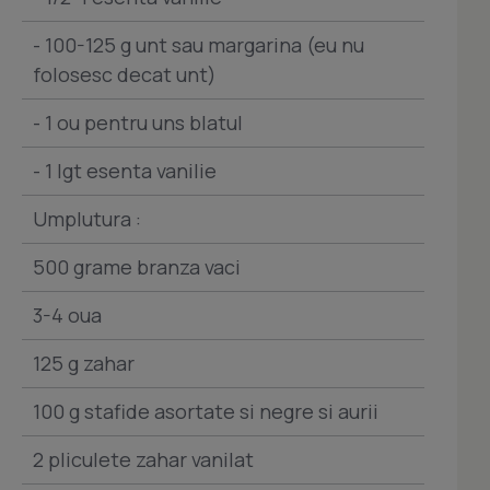
- 100-125 g unt sau margarina (eu nu
folosesc decat unt)
- 1 ou pentru uns blatul
- 1 lgt esenta vanilie
Umplutura :
500 grame branza vaci
3-4 oua
125 g zahar
100 g stafide asortate si negre si aurii
2 pliculete zahar vanilat