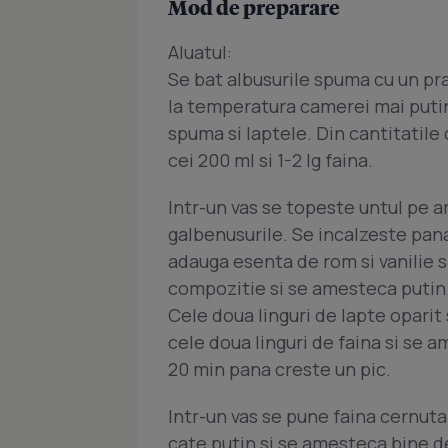
Mod de preparare
Aluatul:
Se bat albusurile spuma cu un pra
la temperatura camerei mai putin 
spuma si laptele. Din cantitatile 
cei 200 ml si 1-2 lg faina.
Intr-un vas se topeste untul pe a
galbenusurile. Se incalzeste pana 
adauga esenta de rom si vanilie s
compozitie si se amesteca putin.
Cele doua linguri de lapte oparit
cele doua linguri de faina si se a
20 min pana creste un pic.
Intr-un vas se pune faina cernuta
cate putin si se amesteca bine de