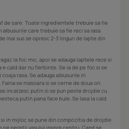
f de sare. Toate ingredientele trebuie sa fie
albusurile care trebuie sa fie reci sa iasa
de mai sus se opresc 2-3 linguri de lapte din
ragaz la foc mic, apoi se adauga laptele rece si
e cald dar nu fierbinte. Se ia de pe foc si se
i coaja rasa. Se adauga albusurile in
 Faina se masoara si se cerne de doua ori.
 se incalzesc putin si se pun peste drojdie cu
mesteca putin pana face bule. Se lasa la cald
 si in mijloc se pune din compozitia de drojdie
 pe peretii vasului inspre centru. Cand se