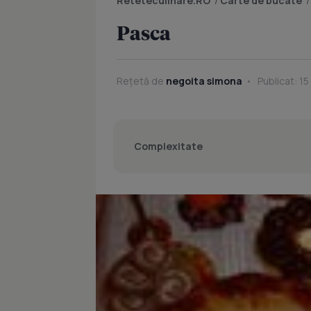
Reteteculinare.RO
/
Carte de bucate
Pasca
Rețetă de
negoita simona
Publicat: 1
Complexitate