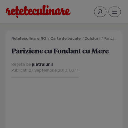
Reteteculinare.RO
/
Carte de bucate
/
Dulciuri
/
Pariziene cu Fondant cu Mere
Pariziene cu Fondant cu Mere
Rețetă de
piatralunii
Publicat: 27 Septembrie 2010, 03:11