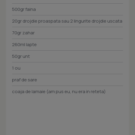
500gr faina
20gr drojdie proaspata sau 2 lingurite drojdie uscata
70gr zahar
260ml lapte
50gr unt
1 ou
praf de sare
coaja de lamaie (am pus eu, nu era in reteta)