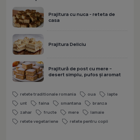
Prajitura cu nuca - reteta de
casa
Prajitura Deliciu
Prajitură de post cu mere –
desert simplu, pufos și aromat
retete traditionale romania
oua
lapte
unt
faina
smantana
branza
zahar
fructe
mere
lamaie
retete vegetariene
retete pentru copii