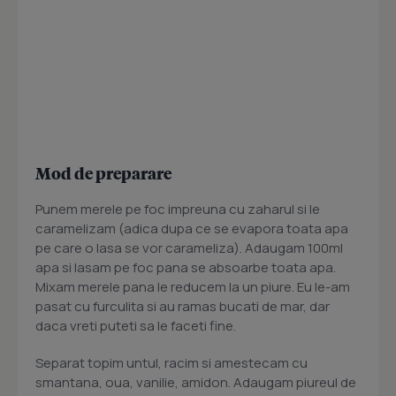
Mod de preparare
Punem merele pe foc impreuna cu zaharul si le
caramelizam (adica dupa ce se evapora toata apa
pe care o lasa se vor carameliza). Adaugam 100ml
apa si lasam pe foc pana se absoarbe toata apa.
Mixam merele pana le reducem la un piure. Eu le-am
pasat cu furculita si au ramas bucati de mar, dar
daca vreti puteti sa le faceti fine.
Separat topim untul, racim si amestecam cu
smantana, oua, vanilie, amidon. Adaugam piureul de