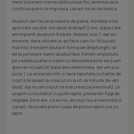
mere si punem crema obtinuta pe foc amestecand
continuu pana se ingroasa. Lasam sa se raceasca.
Aluatul l-am facut la masina de paine, lichidele intai,
apoi cele uscate. Am lasat la dospit 2 ore, dupa care
am impartit aluatul in 8 bilute. Reteta zice 7, dar ies
enorme, data viitoare le-as face cam 14-16 bucati
mai mici. Intindem biluta in forma de dreptunghi, iar
de la jumatate taiem aluatul fasii. Punem umplutura
pe cealalta parte si rulam cu fasiutele peste ea (cam
greu de vizualizat dupa descrierea mea, dar am pus
poze ). Le aseazam intr-o tava tapetata cu hartie de
copt si le lasam la crescut inca 45 de minute (le-am
lasat, dar nu am vazut sa mai creasca prea mult). Le
ungem cu ou batut cu putin lapte, presaram fulgi de
migdale (cine are, ca eu nu, am pus nuca macinata si
zahar). Se poate pune coaja de portocala in oul cu
lapte.