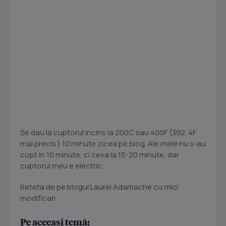
Se dau la cuptorul incins la 200C sau 400F (392. 4F
mai precis ) 10 minute zicea pe blog. Ale mele nu s-au
copt in 10 minute, ci ceva la 15-20 minute, dar
cuptorul meu e electric.
Reteta de pe blogul Laurei Adamache cu mici
modificari.
Pe aceeași temă: