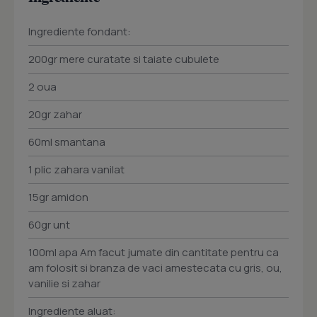
Ingrediente fondant:
200gr mere curatate si taiate cubulete
2 oua
20gr zahar
60ml smantana
1 plic zahara vanilat
15gr amidon
60gr unt
100ml apa Am facut jumate din cantitate pentru ca
am folosit si branza de vaci amestecata cu gris, ou,
vanilie si zahar
Ingrediente aluat: