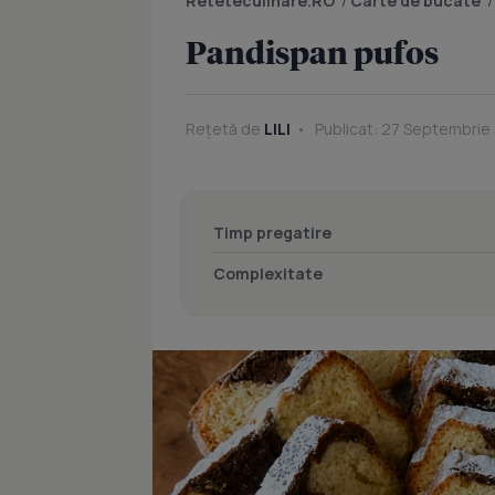
Reteteculinare.RO
/
Carte de bucate
Pandispan pufos
Rețetă de
LILI
Publicat: 27 Septembrie 
Timp pregatire
Complexitate