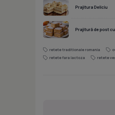
Prajitura Deliciu
Prajitură de post c
retete traditionale romania
o
retete fara lactoza
retete ve