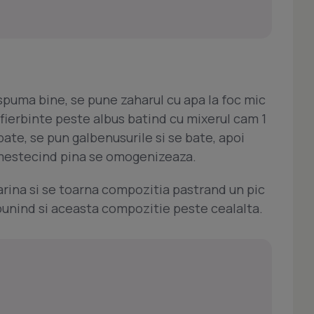
spuma bine, se pune zaharul cu apa la foc mic
 fierbinte peste albus batind cu mixerul cam 1
bate, se pun galbenusurile si se bate, apoi
 amestecind pina se omogenizeaza.
rina si se toarna compozitia pastrand un pic
unind si aceasta compozitie peste cealalta.