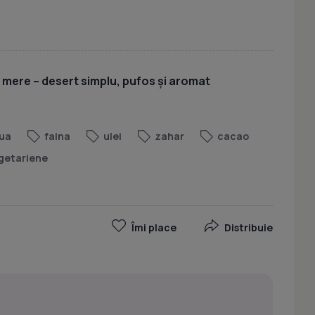
u mere – desert simplu, pufos și aromat
ua
faina
ulei
zahar
cacao
getariene
Îmi place
Distribuie