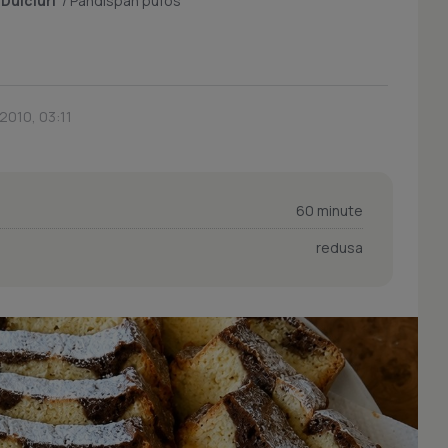
/
Dulciuri
/
Pandispan pufos
2010, 03:11
60 minute
redusa