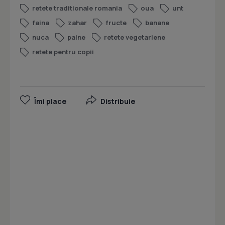
retete traditionale romania
oua
unt
faina
zahar
fructe
banane
nuca
paine
retete vegetariene
retete pentru copii
Îmi place
Distribuie