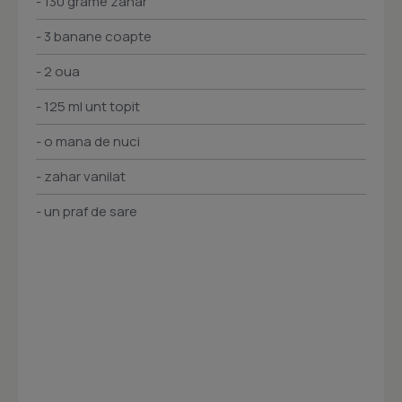
- 130 grame zahar
- 3 banane coapte
- 2 oua
- 125 ml unt topit
- o mana de nuci
- zahar vanilat
- un praf de sare