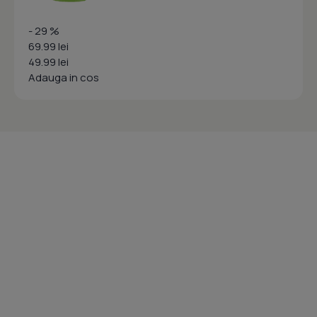
- 29 %
69.99 lei
49.99 lei
Adauga in cos