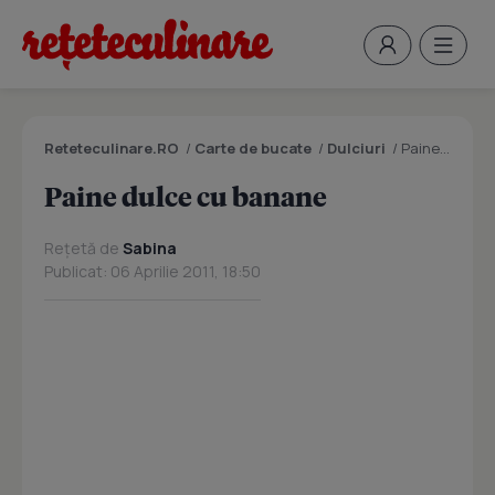
Reteteculinare.RO
/
Carte de bucate
/
Dulciuri
/
Paine dulce cu banane
Paine dulce cu banane
Rețetă de
Sabina
Publicat: 06 Aprilie 2011, 18:50