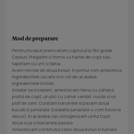
Mod de preparare
Pentru inceput preincalzim cuptorul la 180 grade
Celsius. Pregatim o forma cu hartie de copt sau
tapetam cu unt si faina.
Avem nevoie de doua boluri: in primul vom amesteca
ingredientele uscate si in cel de-al doilea
ingredientele lichide.
Asadar sa incepem, amestecam faina cu zaharul,
praful de copt, un plic cu zahar vanilat, nucile si un
praf de sare. Curatam bananele si pasam doua
bucati si jumatate (cealalta jumatate o vom folosi la
decor). In al doilea vas omogenizam untul topit,
doua oua si bananele pasate.
Amestecam continutul celor doua boluri si turnam