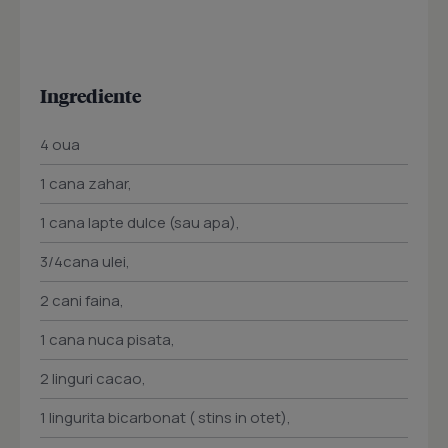
Ingrediente
4 oua
1 cana zahar,
1 cana lapte dulce (sau apa),
3/4cana ulei,
2 cani faina,
1 cana nuca pisata,
2 linguri cacao,
1 lingurita bicarbonat ( stins in otet),