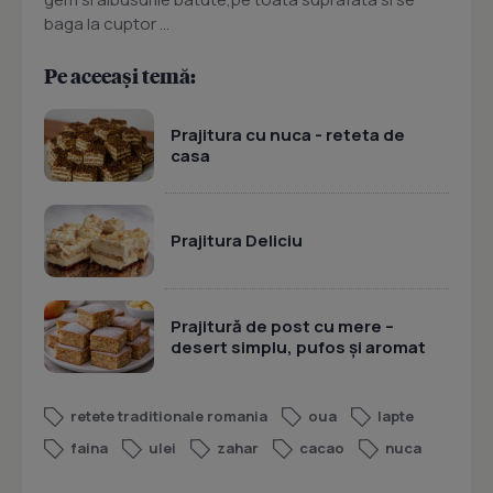
baga la cuptor ...
Pe aceeași temă:
Prajitura cu nuca - reteta de
casa
Prajitura Deliciu
Prajitură de post cu mere –
desert simplu, pufos și aromat
retete traditionale romania
oua
lapte
faina
ulei
zahar
cacao
nuca