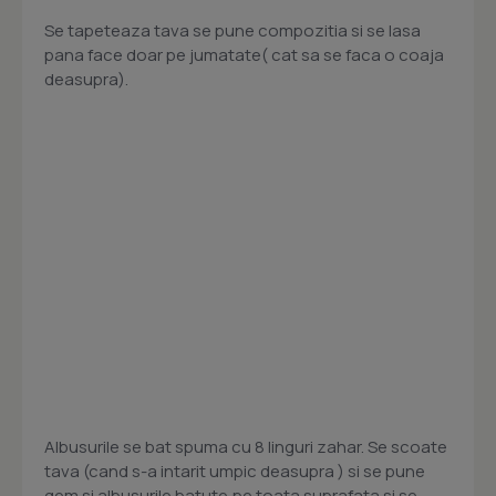
Se tapeteaza tava se pune compozitia si se lasa
pana face doar pe jumatate( cat sa se faca o coaja
deasupra).
Albusurile se bat spuma cu 8 linguri zahar. Se scoate
tava (cand s-a intarit umpic deasupra ) si se pune
gem si albusurile batute,pe toata suprafata si se