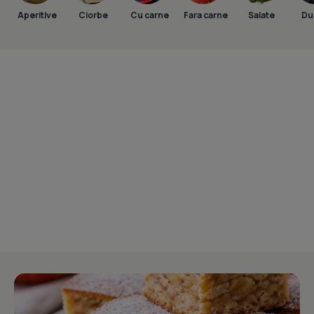
Aperitive
Ciorbe
Cu carne
Fara carne
Salate
Dul