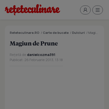
Reteteculinare.RO
/
Carte de bucate
/
Dulciuri
/
Magiun de Prune
Magiun de Prune
Rețetă de
danielcozma391
Publicat: 26 Februarie 2013, 13:18