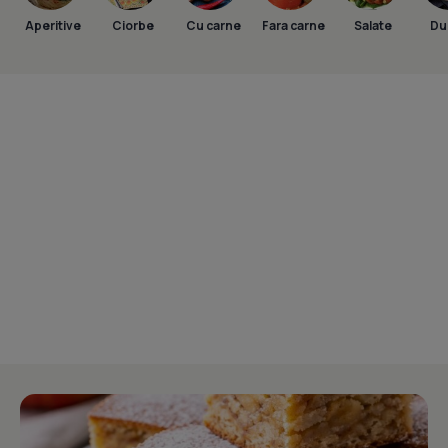
Aperitive
Ciorbe
Cu carne
Fara carne
Salate
Dul