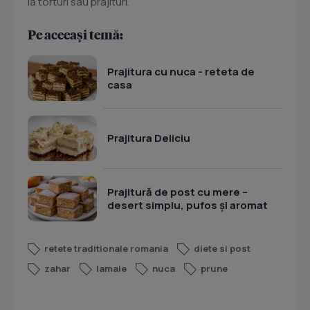
la torturi sau prajituri.
Pe aceeași temă:
Prajitura cu nuca - reteta de
casa
Prajitura Deliciu
Prajitură de post cu mere –
desert simplu, pufos și aromat
retete traditionale romania
diete si post
zahar
lamaie
nuca
prune