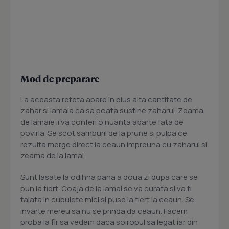
Mod de preparare
La aceasta reteta apare in plus alta cantitate de
zahar si lamaia ca sa poata sustine zaharul. Zeama
de lamaie ii va conferi o nuanta aparte fata de
povirla. Se scot samburii de la prune si pulpa ce
rezulta merge direct la ceaun impreuna cu zaharul si
zeama de la lamai.
Sunt lasate la odihna pana a doua zi dupa care se
pun la fiert. Coaja de la lamai se va curata si va fi
taiata in cubulete mici si puse la fiert la ceaun. Se
invarte mereu sa nu se prinda da ceaun. Facem
proba la fir sa vedem daca soiropul sa legat iar din