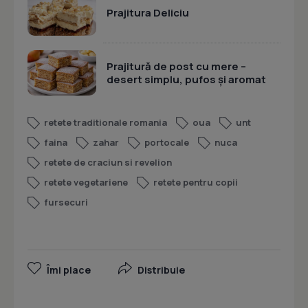
Prajitura Deliciu
Prajitură de post cu mere –
desert simplu, pufos și aromat
retete traditionale romania
oua
unt
faina
zahar
portocale
nuca
retete de craciun si revelion
retete vegetariene
retete pentru copii
fursecuri
Îmi place
Distribuie