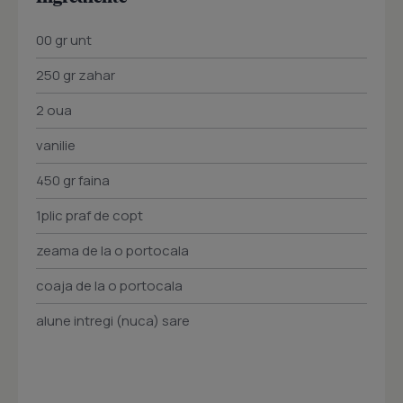
00 gr unt
250 gr zahar
2 oua
vanilie
450 gr faina
1plic praf de copt
zeama de la o portocala
coaja de la o portocala
alune intregi (nuca) sare