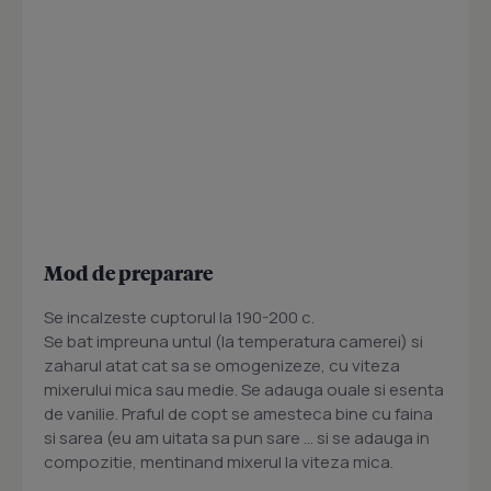
Mod de preparare
Se incalzeste cuptorul la 190-200 c.
Se bat impreuna untul (la temperatura camerei) si
zaharul atat cat sa se omogenizeze, cu viteza
mixerului mica sau medie. Se adauga ouale si esenta
de vanilie. Praful de copt se amesteca bine cu faina
si sarea (eu am uitata sa pun sare ... si se adauga in
compozitie, mentinand mixerul la viteza mica.