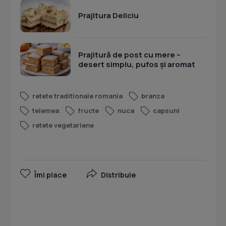
Prajitura Deliciu
Prajitură de post cu mere –
desert simplu, pufos și aromat
retete traditionale romania
branza
telemea
fructe
nuca
capsuni
retete vegetariene
Îmi place
Distribuie