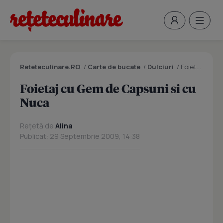
Reteteculinare.RO
/
Carte de bucate
/
Dulciuri
/
Foietaj cu Gem de Capsuni si cu Nuca
Foietaj cu Gem de Capsuni si cu
Nuca
Rețetă de
Alina
Publicat: 29 Septembrie 2009, 14:38