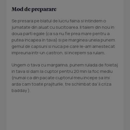
Mod de preparare
Se presara pe blatul de lucru faina si intindem o
jumatate din aluat cu sucitoarea. Il taiem din nou in
doua parti egale (ca sa nu fie prea mare pentru a
putea incapea in tava) si pe marginea uneia punem
gemul de capsuni si nuca pe care le-am amestecat
impreuna intr-un castron, si incepem sa rulam.
Ungem o tava cu margarina, punem rulada de foietaj
in tava si dam la cuptor pentru 20 min la foc mediu
(numai ca din pacate cuptorul meu incepe sa imi
arda cam toate prajiturile, tre schimbat da' ii criza
badday ).