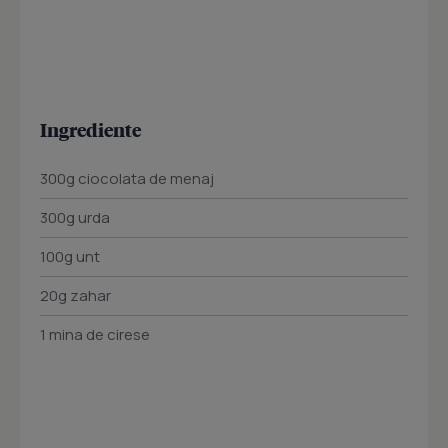
Ingrediente
300g ciocolata de menaj
300g urda
100g unt
20g zahar
1 mina de cirese