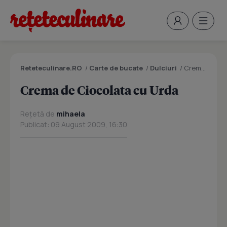
Reteteculinare.RO
/
Carte de bucate
/
Dulciuri
/
Crema de Ciocolata cu Urda
Crema de Ciocolata cu Urda
Rețetă de
mihaela
Publicat: 09 August 2009, 16:30