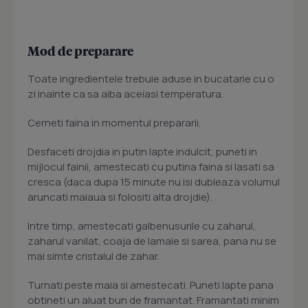
Mod de preparare
Toate ingredientele trebuie aduse in bucatarie cu o
zi inainte ca sa aiba aceiasi temperatura.
Cerneti faina in momentul prepararii.
Desfaceti drojdia in putin lapte indulcit, puneti in
mijlocul fainii, amestecati cu putina faina si lasati sa
cresca (daca dupa 15 minute nu isi dubleaza volumul
aruncati maiaua si folositi alta drojdie).
Intre timp, amestecati galbenusurile cu zaharul,
zaharul vanilat, coaja de lamaie si sarea, pana nu se
mai simte cristalul de zahar.
Turnati peste maia si amestecati. Puneti lapte pana
obtineti un aluat bun de framantat. Framantati minim