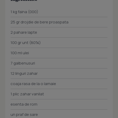
1 kg faina (000)
25 gr drojdie de bere proaspata
2 pahare lapte
100 gr unt (80%)
100 ml ulei
7 galbenusuri
12 linguri zahar
coaja rasa de la o lamaie
1 plic zahar vanilat
esenta de rom
un praf de sare