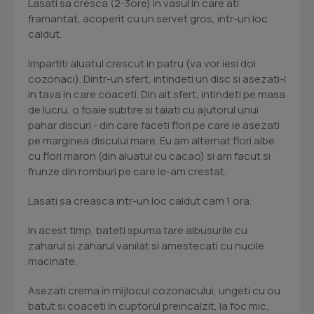
Lasati sa cresca (2-3ore) in vasul in care ati
framantat, acoperit cu un servet gros, intr-un loc
caldut.
Impartiti aluatul crescut in patru (va vor iesi doi
cozonaci). Dintr-un sfert, intindeti un disc si asezati-l
in tava in care coaceti. Din alt sfert, intindeti pe masa
de lucru, o foaie subtire si taiati cu ajutorul unui
pahar discuri - din care faceti flori pe care le asezati
pe marginea discului mare. Eu am alternat flori albe
cu flori maron (din aluatul cu cacao) si am facut si
frunze din romburi pe care le-am crestat.
Lasati sa creasca intr-un loc caldut cam 1 ora.
In acest timp, bateti spuma tare albusurile cu
zaharul si zaharul vanilat si amestecati cu nucile
macinate.
Asezati crema in mijlocul cozonacului, ungeti cu ou
batut si coaceti in cuptorul preincalzit, la foc mic,