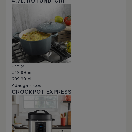
4.7L, ROTUND, GRI
- 45 %
549.99 lei
299.99 lei
Adauga in cos
CROCKPOT EXPRESS