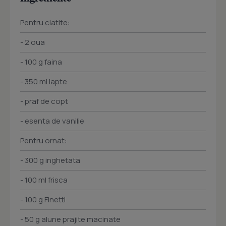
Pentru clatite:
- 2 oua
- 100 g faina
- 350 ml lapte
- praf de copt
- esenta de vanilie
Pentru ornat:
- 300 g inghetata
- 100 ml frisca
- 100 g Finetti
- 50 g alune prajite macinate