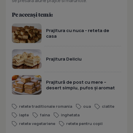
se presara alune prajite si maruntite.
Pe aceeași temă:
Prajitura cu nuca - reteta de
casa
Prajitura Deliciu
Prajitură de post cu mere –
desert simplu, pufos și aromat
retete traditionale romania
oua
clatite
lapte
faina
inghetata
retete vegetariene
retete pentru copii