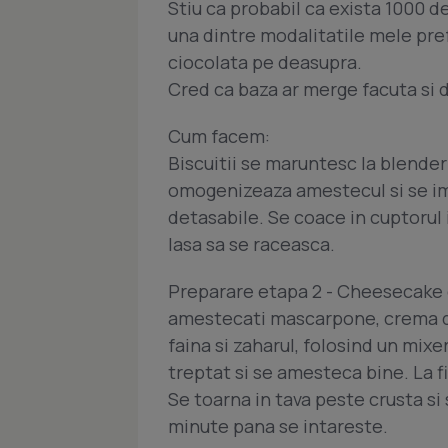
Stiu ca probabil ca exista 1000 d
una dintre modalitatile mele pre
ciocolata pe deasupra.
Cred ca baza ar merge facuta si d
Cum facem:
Biscuitii se maruntesc la blender
omogenizeaza amestecul si se imb
detasabile. Se coace in cuptorul 
lasa sa se raceasca.
Preparare etapa 2 - Cheesecake 
amestecati mascarpone, crema de 
faina si zaharul, folosind un mix
treptat si se amesteca bine. La 
Se toarna in tava peste crusta si
minute pana se intareste.