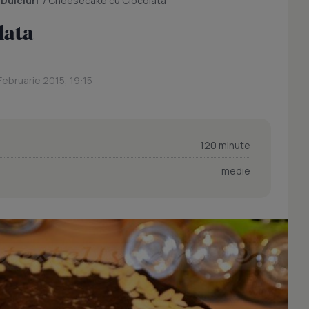
/
Dulciuri
/
Cheesecake cu Ciocolata
lata
Februarie 2015, 19:15
120 minute
medie