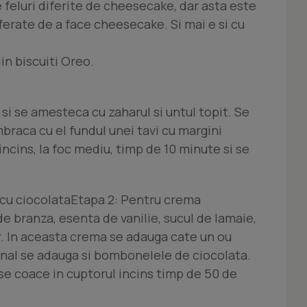
e feluri diferite de cheesecake, dar asta este
ferate de a face cheesecake. Si mai e si cu
in biscuiti Oreo.
 si se amesteca cu zaharul si untul topit. Se
raca cu el fundul unei tavi cu margini
incins, la foc mediu, timp de 10 minute si se
cu ciocolataEtapa 2: Pentru crema
branza, esenta de vanilie, sucul de lamaie,
er. In aceasta crema se adauga cate un ou
final se adauga si bombonelele de ciocolata.
 se coace in cuptorul incins timp de 50 de