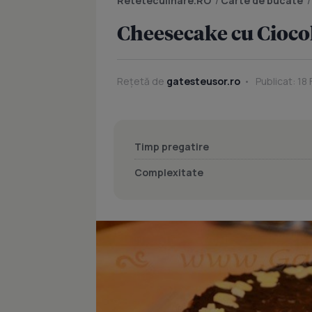
Reteteculinare.RO
/
Carte de bucate
Cheesecake cu Cioco
Rețetă de
gatesteusor.ro
Publicat: 18 
Timp pregatire
Complexitate