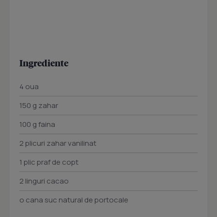
Ingrediente
4 oua
150 g zahar
100 g faina
2 plicuri zahar vanilinat
1 plic praf de copt
2 linguri cacao
o cana suc natural de portocale