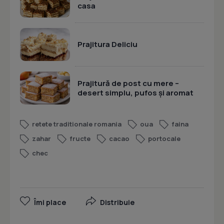
casa
Prajitura Deliciu
Prajitură de post cu mere –
desert simplu, pufos și aromat
retete traditionale romania
oua
faina
zahar
fructe
cacao
portocale
chec
Îmi place
Distribuie