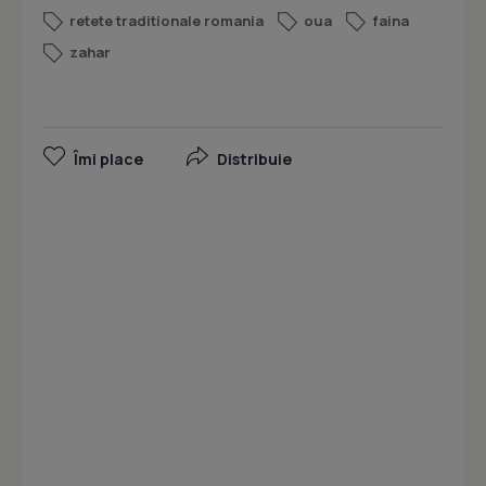
retete traditionale romania
oua
faina
zahar
Îmi place
Distribuie