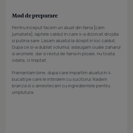
Mod de preparare
Pentru inceput facem un aluat din faina [cam
jumatate], laptele caldut in care s-a dizolvat drojdia
si putina sare. Lasam aluatul la dospit in loc caldut.
Dupa ce si-a dublat volumul, adaugam ouale zaharul
si aromele, dar si restul de faina in ploaie, nu toata
odata, ci treptat.
Framantam bine, dupa care impartim aluatul in 4
bucati pe care le intindem cu sucitorul. Radem
branza si o amestecam cu ingredientele pentru
umplutura.