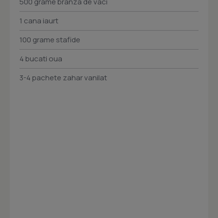
500 grame branza de vaci
1 cana iaurt
100 grame stafide
4 bucati oua
3-4 pachete zahar vanilat