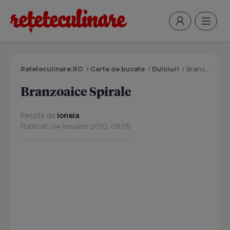
Reteteculinare.RO
/
Carte de bucate
/
Dulciuri
/
Branzoaice Spirale
Branzoaice Spirale
Rețetă de
ionela
Publicat: 04 Ianuarie 2010, 09:05