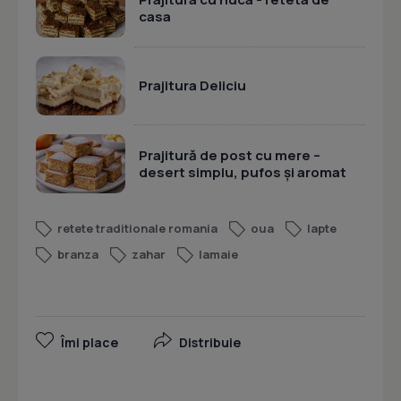
casa
Prajitura Deliciu
Prajitură de post cu mere –
desert simplu, pufos și aromat
retete traditionale romania
oua
lapte
branza
zahar
lamaie
Îmi place
Distribuie