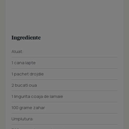
Ingrediente
Aluat:
1 cana lapte
1 pachet drojdie
2 bucati oua
1 lingurita coaja de lamaie
100 grame zahar
Umplutura: