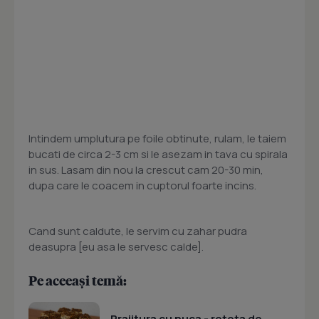
Intindem umplutura pe foile obtinute, rulam, le taiem
bucati de circa 2-3 cm si le asezam in tava cu spirala
in sus. Lasam din nou la crescut cam 20-30 min,
dupa care le coacem in cuptorul foarte incins.
Cand sunt caldute, le servim cu zahar pudra
deasupra [eu asa le servesc calde].
Pe aceeași temă:
Prajitura cu nuca - reteta de