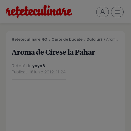
Reteteculinare.RO
/
Carte de bucate
/
Dulciuri
/
Aroma de Cirese la Pahar
Aroma de Cirese la Pahar
Rețetă de
yaya6
Publicat: 18 Iunie 2012, 11:24