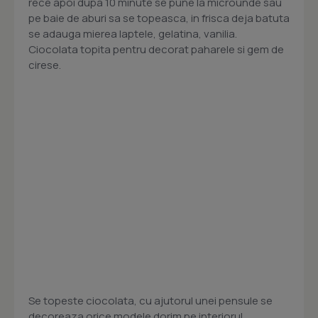
rece apoi dupa 10 minute se pune la microunde sau
pe baie de aburi sa se topeasca, in frisca deja batuta
se adauga mierea laptele, gelatina, vanilia.
Ciocolata topita pentru decorat paharele si gem de
cirese.
Se topeste ciocolata, cu ajutorul unei pensule se
decoreaza orice modele dorim pe interiorul