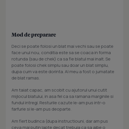
Mod de preparare
Deci se poate folosi un blat mai vechi sau se poate
face unul nou, conditia este sa se coaca in forma
rotunda (sau de chek) ca sa fie blatul mai inalt. Se
poate folosi chek simplu sau doar un blat simplu,
dupa cum va este dorinta. Al meu a fost o jumatate
de blat ramas.
Am taiat capac, am scobit cu ajutorul unui cutit
mijlocul blatului, in asa fel ca sa ramana marginile si
fundul intregi. Resturile cazute le-am pus intr-o
farfurie si le-am pus deoparte.
Am fiert budinca (dupa instructiouni, dar am pus
ceva mai putin lapte decat trebuia ca sa aibe o