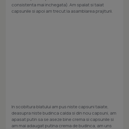
consistenta mai inchegata). Am spalat si taiat
capsunile si apoi am trecut la asamblarea prajiturii.
In scobitura blatului am pus niste capsuni taiate,
deasupra niste budinca calda si din nou capsuni, am
apasat putin sa se aseze bine crema si capsunile si
am mai adaugat putina crema de budinca, am uns