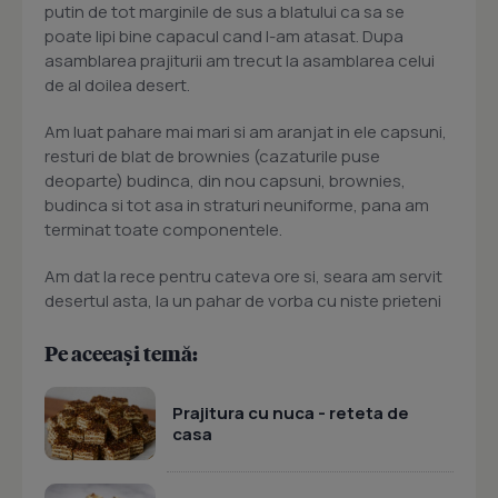
putin de tot marginile de sus a blatului ca sa se
poate lipi bine capacul cand l-am atasat. Dupa
asamblarea prajiturii am trecut la asamblarea celui
de al doilea desert.
Am luat pahare mai mari si am aranjat in ele capsuni,
resturi de blat de brownies (cazaturile puse
deoparte) budinca, din nou capsuni, brownies,
budinca si tot asa in straturi neuniforme, pana am
terminat toate componentele.
Am dat la rece pentru cateva ore si, seara am servit
desertul asta, la un pahar de vorba cu niste prieteni
Pe aceeași temă:
Prajitura cu nuca - reteta de
casa