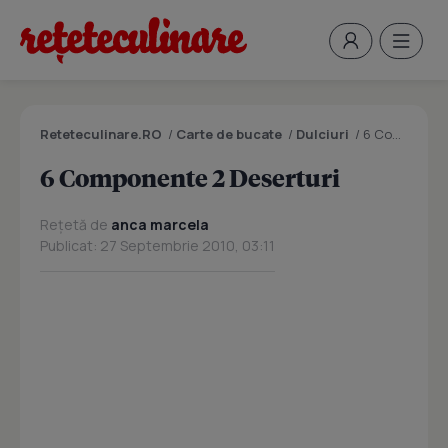
Reteteculinare.RO
/
Carte de bucate
/
Dulciuri
/
6 Componente 2 Deserturi
6 Componente 2 Deserturi
Rețetă de
anca marcela
Publicat: 27 Septembrie 2010, 03:11