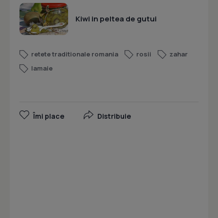
Kiwi in peltea de gutui
retete traditionale romania
rosii
zahar
lamaie
Îmi place
Distribuie