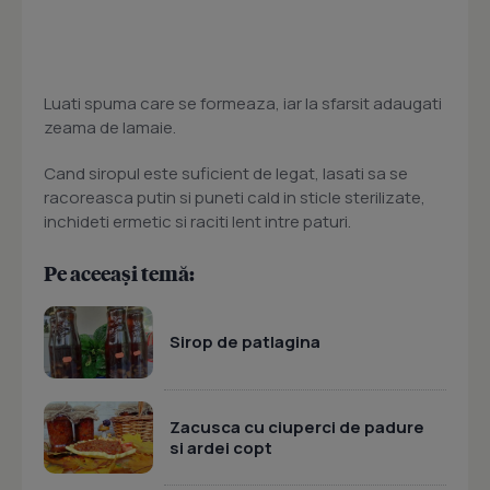
Luati spuma care se formeaza, iar la sfarsit adaugati
zeama de lamaie.
Cand siropul este suficient de legat, lasati sa se
racoreasca putin si puneti cald in sticle sterilizate,
inchideti ermetic si raciti lent intre paturi.
Pe aceeași temă:
Sirop de patlagina
Zacusca cu ciuperci de padure
si ardei copt