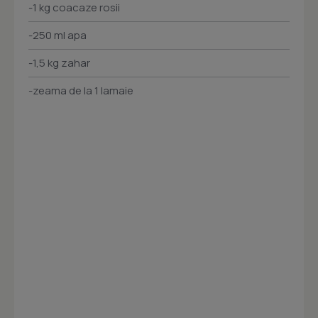
-1 kg coacaze rosii
-250 ml apa
-1,5 kg zahar
-zeama de la 1 lamaie