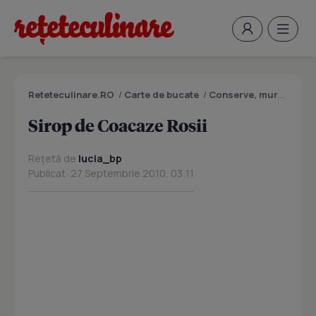
Reteteculinare.RO
/
Carte de bucate
/
Conserve, muraturi
/
S
Sirop de Coacaze Rosii
Rețetă de
lucia_bp
Publicat: 27 Septembrie 2010, 03:11