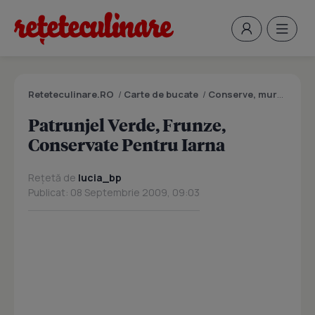
Reteteculinare.RO
/
Carte de bucate
/
Conserve, muraturi
/
P
Patrunjel Verde, Frunze,
Conservate Pentru Iarna
Rețetă de
lucia_bp
Publicat: 08 Septembrie 2009, 09:03