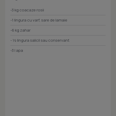
-3 kg coacaze rosii
-1 lingura cu varf, sare de lamaie
-6 kg zahar
- ½ lingura salicil sau conservant
-3 l apa