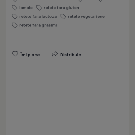
lamaie
retete fara gluten
retete fara lactoza
retete vegetariene
retete fara grasimi
Îmi place
Distribuie