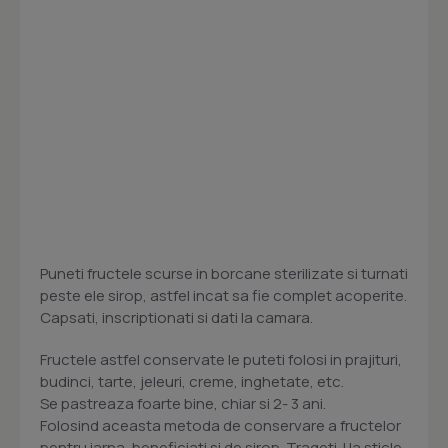
Puneti fructele scurse in borcane sterilizate si turnati
peste ele sirop, astfel incat sa fie complet acoperite.
Capsati, inscriptionati si dati la camara.
Fructele astfel conservate le puteti folosi in prajituri,
budinci, tarte, jeleuri, creme, inghetate, etc.
Se pastreaza foarte bine, chiar si 2- 3 ani.
Folosind aceasta metoda de conservare a fructelor
pentru iarna, beneficiati si de sirop. Trageti-l la sticle