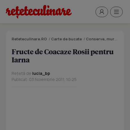
Reteteculinare.RO
/
Carte de bucate
/
Conserve, muraturi
/
F
Fructe de Coacaze Rosii pentru
Iarna
Rețetă de
lucia_bp
Publicat: 03 Noiembrie 2011, 10:25