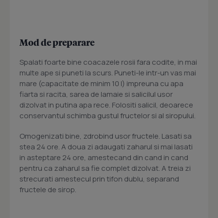
Mod de preparare
Spalati foarte bine coacazele rosii fara codite, in mai
multe ape si puneti la scurs. Puneti-le intr-un vas mai
mare (capacitate de minim 10 l) impreuna cu apa
fiarta si racita, sarea de lamaie si salicilul usor
dizolvat in putina apa rece. Folositi salicil, deoarece
conservantul schimba gustul fructelor si al siropului.
Omogenizati bine, zdrobind usor fructele. Lasati sa
stea 24 ore. A doua zi adaugati zaharul si mai lasati
in asteptare 24 ore, amestecand din cand in cand
pentru ca zaharul sa fie complet dizolvat. A treia zi
strecurati amestecul prin tifon dublu, separand
fructele de sirop.