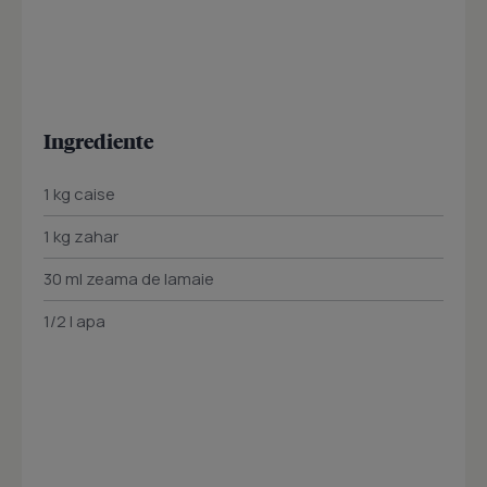
Ingrediente
1 kg caise
1 kg zahar
30 ml zeama de lamaie
1/2 l apa