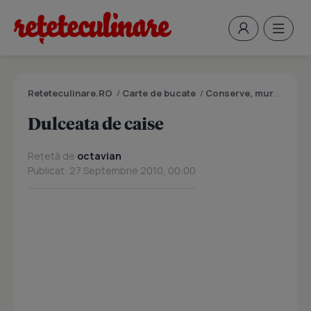
Reteteculinare.RO
/
Carte de bucate
/
Conserve, muraturi
/
D
Dulceata de caise
Rețetă de
octavian
Publicat: 27 Septembrie 2010, 00:00