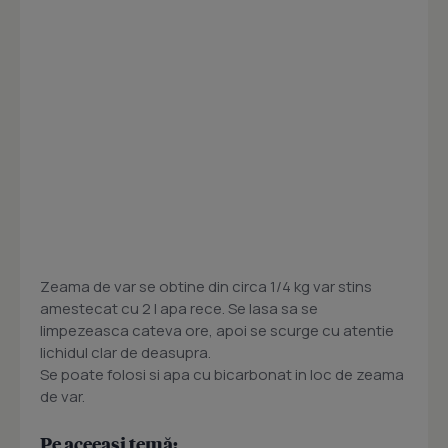
Zeama de var se obtine din circa 1/4 kg var stins
amestecat cu 2 l apa rece. Se lasa sa se
limpezeasca cateva ore, apoi se scurge cu atentie
lichidul clar de deasupra.
Se poate folosi si apa cu bicarbonat in loc de zeama
de var.
Pe aceeași temă: