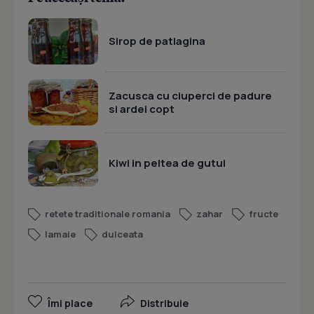
Sirop de patlagina
Zacusca cu ciuperci de padure
si ardei copt
Kiwi in peltea de gutui
retete traditionale romania
zahar
fructe
lamaie
dulceata
Îmi place
Distribuie