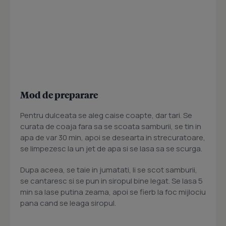
Mod de preparare
Pentru dulceata se aleg caise coapte, dar tari. Se
curata de coaja fara sa se scoata samburii, se tin in
apa de var 30 min, apoi se desearta in strecuratoare,
se limpezesc la un jet de apa si se lasa sa se scurga.
Dupa aceea, se taie in jumatati, li se scot samburii,
se cantaresc si se pun in siropul bine legat. Se lasa 5
min sa lase putina zeama, apoi se fierb la foc mijlociu
pana cand se leaga siropul.