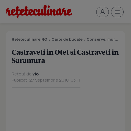
Reteteculinare.RO
/
Carte de bucate
/
Conserve, muraturi
/
C
Castraveti in Otet si Castraveti in
Saramura
Rețetă de
vio
Publicat: 27 Septembrie 2010, 03:11