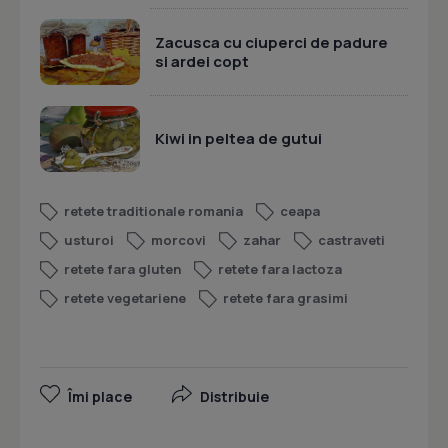
Zacusca cu ciuperci de padure
si ardei copt
Kiwi in peltea de gutui
retete traditionale romania
ceapa
usturoi
morcovi
zahar
castraveti
retete fara gluten
retete fara lactoza
retete vegetariene
retete fara grasimi
Îmi place
Distribuie