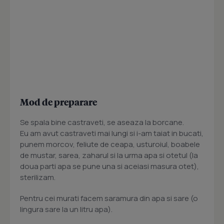
Mod de preparare
Se spala bine castraveti, se aseaza la borcane.
Eu am avut castraveti mai lungi si i-am taiat in bucati,
punem morcov, feliute de ceapa, usturoiul, boabele
de mustar, sarea, zaharul si la urma apa si otetul (la
doua parti apa se pune una si aceiasi masura otet),
sterilizam.
Pentru cei murati facem saramura din apa si sare (o
lingura sare la un litru apa).