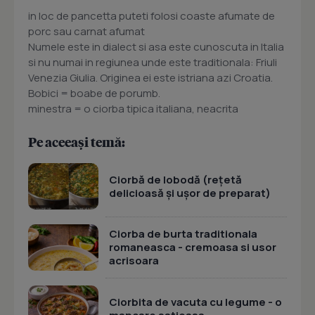
in loc de pancetta puteti folosi coaste afumate de
porc sau carnat afumat
Numele este in dialect si asa este cunoscuta in Italia
si nu numai in regiunea unde este traditionala: Friuli
Venezia Giulia. Originea ei este istriana azi Croatia.
Bobici = boabe de porumb.
minestra = o ciorba tipica italiana, neacrita
Pe aceeași temă:
Ciorbă de lobodă (rețetă
delicioasă și ușor de preparat)
Ciorba de burta traditionala
romaneasca - cremoasa si usor
acrisoara
Ciorbita de vacuta cu legume - o