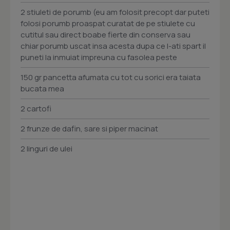
2 stiuleti de porumb (eu am folosit precopt dar puteti
folosi porumb proaspat curatat de pe stiulete cu
cutitul sau direct boabe fierte din conserva sau
chiar porumb uscat insa acesta dupa ce l-ati spart il
puneti la inmuiat impreuna cu fasolea peste
150 gr pancetta afumata cu tot cu sorici era taiata
bucata mea
2 cartofi
2 frunze de dafin, sare si piper macinat
2 linguri de ulei