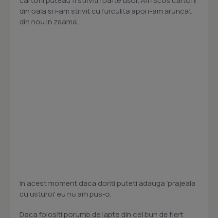
cartofii puteau fi striviti foarte usor. Am scos cartofii
din oala si i-am strivit cu furculita apoi i-am aruncat
din nou in zeama.
In acest moment daca doriti puteti adauga 'prajeala
cu usturoi' eu nu am pus-o.
Daca folositi porumb de lapte din cel bun de fiert