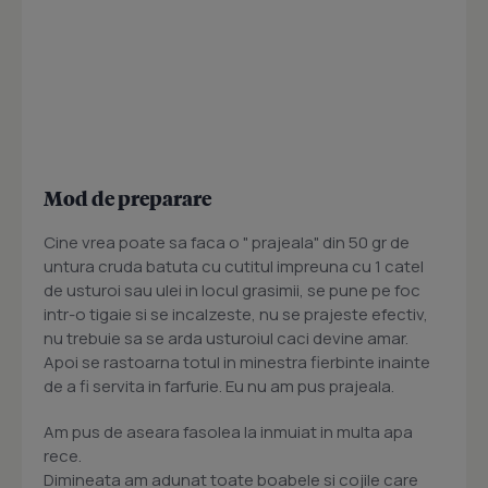
Mod de preparare
Cine vrea poate sa faca o " prajeala" din 50 gr de
untura cruda batuta cu cutitul impreuna cu 1 catel
de usturoi sau ulei in locul grasimii, se pune pe foc
intr-o tigaie si se incalzeste, nu se prajeste efectiv,
nu trebuie sa se arda usturoiul caci devine amar.
Apoi se rastoarna totul in minestra fierbinte inainte
de a fi servita in farfurie. Eu nu am pus prajeala.
Am pus de aseara fasolea la inmuiat in multa apa
rece.
Dimineata am adunat toate boabele si cojile care