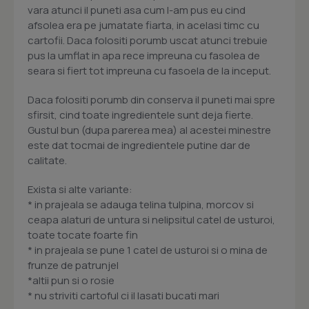
vara atunci il puneti asa cum l-am pus eu cind
afsolea era pe jumatate fiarta, in acelasi timc cu
cartofii. Daca folositi porumb uscat atunci trebuie
pus la umflat in apa rece impreuna cu fasolea de
seara si fiert tot impreuna cu fasoela de la inceput.
Daca folositi porumb din conserva il puneti mai spre
sfirsit, cind toate ingredientele sunt deja fierte.
Gustul bun (dupa parerea mea) al acestei minestre
este dat tocmai de ingredientele putine dar de
calitate.
Exista si alte variante:
* in prajeala se adauga telina tulpina, morcov si
ceapa alaturi de untura si nelipsitul catel de usturoi,
toate tocate foarte fin
* in prajeala se pune 1 catel de usturoi si o mina de
frunze de patrunjel
*altii pun si o rosie
* nu striviti cartoful ci il lasati bucati mari