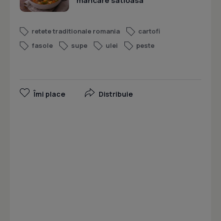
mancare satioasa
retete traditionale romania
cartofi
fasole
supe
ulei
peste
Îmi place
Distribuie