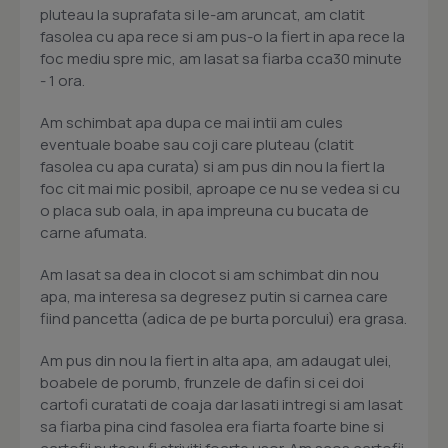
pluteau la suprafata si le-am aruncat, am clatit
fasolea cu apa rece si am pus-o la fiert in apa rece la
foc mediu spre mic, am lasat sa fiarba cca30 minute
- 1 ora.
Am schimbat apa dupa ce mai intii am cules
eventuale boabe sau coji care pluteau (clatit
fasolea cu apa curata) si am pus din nou la fiert la
foc cit mai mic posibil, aproape ce nu se vedea si cu
o placa sub oala, in apa impreuna cu bucata de
carne afumata.
Am lasat sa dea in clocot si am schimbat din nou
apa, ma interesa sa degresez putin si carnea care
fiind pancetta (adica de pe burta porcului) era grasa.
Am pus din nou la fiert in alta apa, am adaugat ulei,
boabele de porumb, frunzele de dafin si cei doi
cartofi curatati de coaja dar lasati intregi si am lasat
sa fiarba pina cind fasolea era fiarta foarte bine si