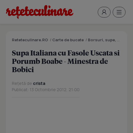
Reteteculinare.RO
/
Carte de bucate
/
Borsuri, supe, ciorbe
Supa Italiana cu Fasole Uscata si
Porumb Boabe - Minestra de
Bobici
Rețetă de
crista
Publicat: 13 Octombrie 2012, 21:00